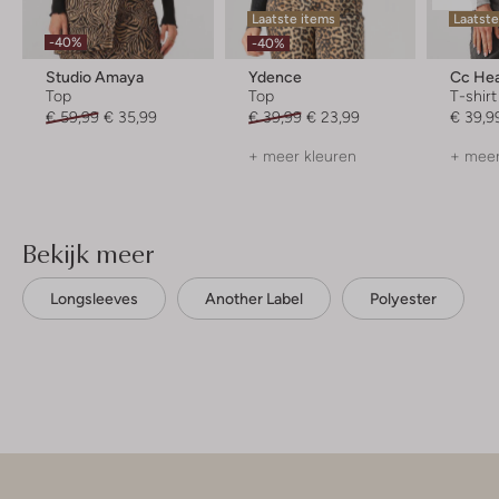
Laatste items
Laatst
-40%
-40%
Studio Amaya
Ydence
Cc Hea
Top
Top
T-shirt
€ 59,99
€ 35,99
€ 39,99
€ 23,99
€ 39,9
+ meer kleuren
+ meer
Bekijk meer
Longsleeves
Another Label
Polyester