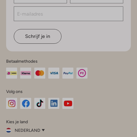
Schrijf je in
Betaalmethodes
Volg ons
Omoda
Omoda
Omoda
Omoda
Omoda
Kies je land
Instagram
Facebook
TikTok
LinkedIn
YouTube
NEDERLAND