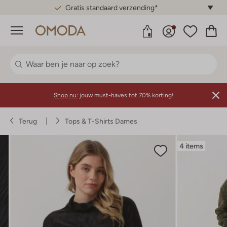
Gratis standaard verzending*
Menu
Shop nu:
jouw must-haves tot 70% korting!
Terug
Tops & T-Shirts Dames
4 items