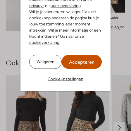
Laatste items
privacy-
en
cookieverklaring
.
-50%
Wil je je voorkeuren wijzigen? Via de
Another Label
cookieknop onderaan de pagina kun je
Teddy jas
jouw toestemming ieder moment
Ontdek de look
€ 139,95
€ 69,99
intrekken. Wil je meer informatie of een
klacht indienen? Ga naar onze
cookieverklaring
.
Ook iets voor jou?
Accepteren
Weigeren
Cookie-instellingen