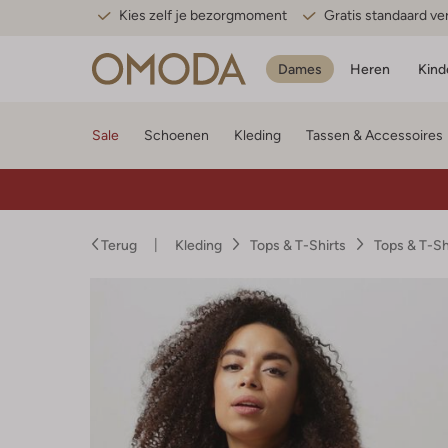
Kies zelf je bezorgmoment
Gratis standaard v
Dames
Heren
Kind
Sale
Schoenen
Kleding
Tassen & Accessoires
Terug
Kleding
Tops & T-Shirts
Tops & T-S