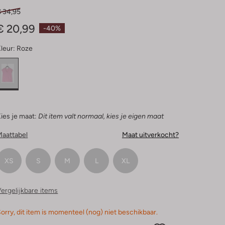
€ 34,95
€ 20,99
-40%
leur:
Roze
ies je maat:
Dit item valt normaal, kies je eigen maat
Maattabel
Maat uitverkocht?
XS
S
M
L
XL
ergelijkbare items
orry, dit item is momenteel (nog) niet beschikbaar.