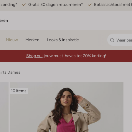
erzending*
Gratis 30 dagen retourneren*
Betaal achteraf met 
eren
Nieuw
Merken
Looks & inspiratie
Shop nu:
jouw must-haves tot 70% korting!
hirts Dames
10 items