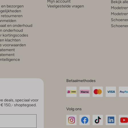
Mijn account
Bekijk all
n en bezorgen
Veelgestelde vragen
Modetren
gelijkheden
Modetren
n retourneren
Schoenen
anmelden
aat en onderhoud
Schoenen
en onderhoud
r kortingscodes
en klachten
e voorwaarden
tatement
atement
 Intelligence
Betaalmethodes
e deals, speciaal voor
p € 150,- shoptegoed.
Volg ons