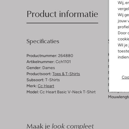
Wij, e
vergel
Product informatie
Wij ge
jouw v
profie
Door o
Specificaties
Samenst
cooki
Wil je
toeste
Kleur:
Roze
Productnummer:
264880
indie
Patroon:
Ef
Artikelnummer:
Cch1101
Materiaal:
K
Gender:
Dames
Materiaalp
Productsoort:
Tops & T-Shirts
Coo
60% Katoen
Subsoort:
T-Shirts
Pasvorm:
L
Merk:
Cc Heart
Halslijn:
V-
Model:
Cc Heart Basic V-Neck T-Shirt
Mouwlengt
Maak je
look compleet