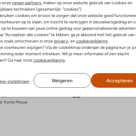
n onze
negen partners
, maken op onze website gebruik van cookies en
ijkbare technieken (gezamenlijk: "cookies").
Bezorgen & retourneren
bruiken cookies om ervoor te zorgen dat onze website goed functionee
oorkeuren op te slaan, om inzicht te verkrijgen in bezoekersgedrag en 
l op te bouwen van jouw online gedrag voor gepersonaliseerde advertent
p "Accepteer alle cookies" te klikken, ga je akkoord met het gebruik van 
elling & Pasvorm
Wasvoorschriften
es zoals omschreven in onze
privacy-
en
cookieverklaring
.
 je voorkeuren wijzigen? Via de cookieknop onderaan de pagina kun je j
mming ieder moment intrekken. Wil je meer informatie of een klacht
Beperkt wassen op 30 °C
nen? Ga naar onze
cookieverklaring
.
fen
Strijken op maximaal 150 °C
atoen
ercentages:
Kan niet in de droogtromme
Weigeren
Accepteren
kie-instellingen
 En 40% Polyester
Gewone chemische reinigi
osvallend
Niet bleken
Hals
e:
Korte Mouw