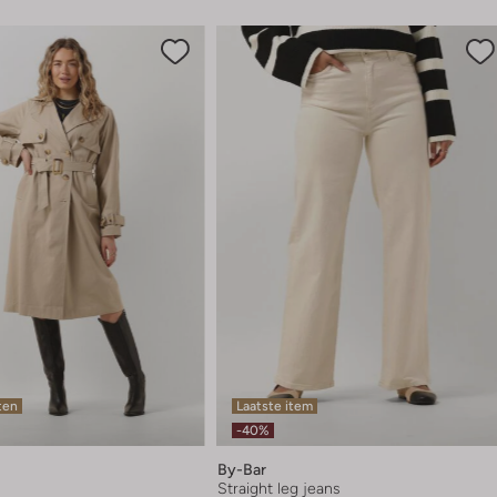
ten
Laatste item
-40%
By-Bar
Straight leg jeans