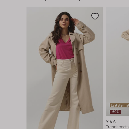
Laatste ma
-60%
Y.a.s.
Trenchcoats