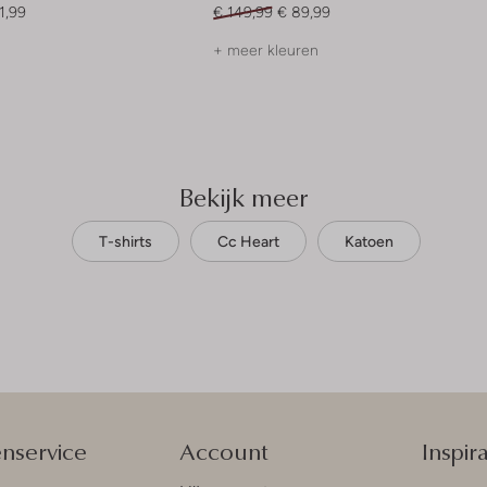
1,99
€ 149,99
€ 89,99
+ meer kleuren
Bekijk meer
T-shirts
Cc Heart
Katoen
enservice
Account
Inspira