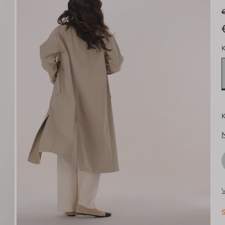
K
K
V
S