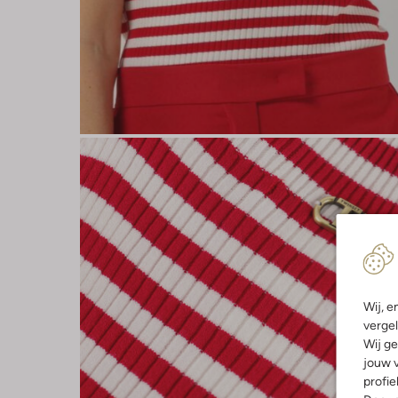
Wij, e
vergel
Wij ge
jouw v
profie