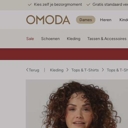
Kies zelf je bezorgmoment
Gratis standaard v
Dames
Heren
Kind
Sale
Schoenen
Kleding
Tassen & Accessoires
Terug
Kleding
Tops & T-Shirts
Tops & T-S