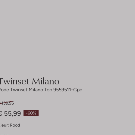
Twinset Milano
Rode Twinset Milano Top 9559511-Cpc
 139,95
€ 55,99
-60%
leur:
Rood