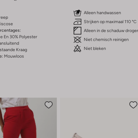
Alleen handwassen
reep
Strijken op maximaal 110 °C
iscose
ercentages:
Alleen in de schaduw droge
e En 30% Polyester
Niet chemisch reinigen
ansluitend
Niet bleken
staande Kraag
e:
Mouwloos