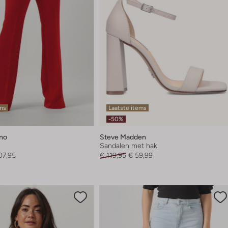
ems
Laatste items
-50%
ano
Steve Madden
Sandalen met hak
07,95
€ 119,95
€ 59,99