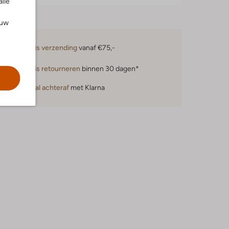
alle
ouw
Gratis verzending
vanaf €75,-
Gratis retourneren
binnen 30 dagen*
Betaal achteraf
met Klarna