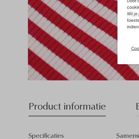
Door o
cooki
Wil je
toeste
indie
Coo
Product informatie
Specificaties
Samenst