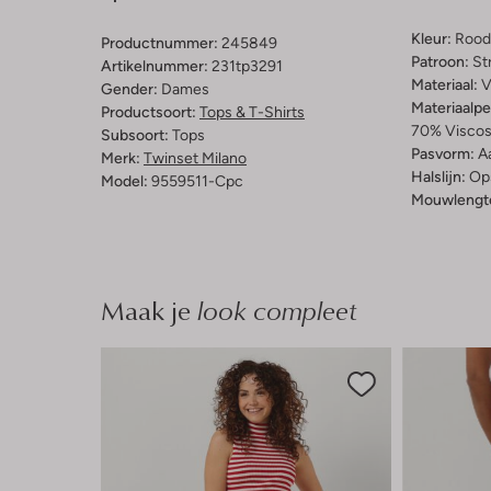
Kleur:
Rood
Productnummer:
245849
Patroon:
St
Artikelnummer:
231tp3291
Materiaal:
V
Gender:
Dames
Materiaalp
Productsoort:
Tops & T-Shirts
70% Viscos
Subsoort:
Tops
Pasvorm:
A
Merk:
Twinset Milano
Halslijn:
Op
Model:
9559511-Cpc
Mouwlengt
Maak je
look compleet