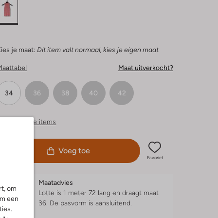
ies je maat:
Dit item valt normaal, kies je eigen maat
Maattabel
Maat uitverkocht?
34
36
38
40
42
ergelijkbare items
Voeg toe
Favoriet
Maatadvies
rt, om
Lotte is 1 meter 72 lang en draagt maat
om een
36.
De pasvorm is
aansluitend
.
ies.