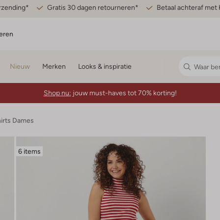
erzending*
Gratis 30 dagen retourneren*
Betaal achteraf met 
eren
Nieuw
Merken
Looks & inspiratie
Shop nu:
jouw must-haves tot 70% korting!
hirts Dames
6 items