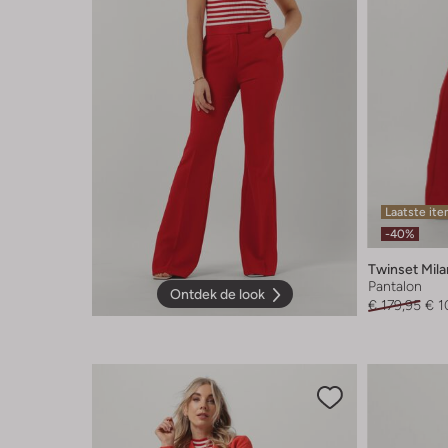
Laatste it
-40%
Twinset Mil
Pantalon
Ontdek de look
€ 179,95
€ 1