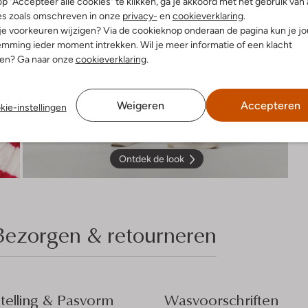
p "Accepteer alle cookies" te klikken, ga je akkoord met het gebruik van 
es zoals omschreven in onze
privacy-
en
cookieverklaring
.
 je voorkeuren wijzigen? Via de cookieknop onderaan de pagina kun je j
mming ieder moment intrekken. Wil je meer informatie of een klacht
nen? Ga naar onze
cookieverklaring
.
Weigeren
Accepteren
kie-instellingen
Ontdek de look
Bezorgen & retourneren
elling & Pasvorm
Wasvoorschriften