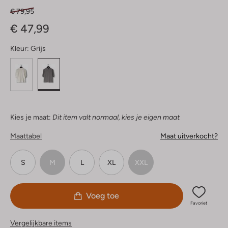
€ 79,95
€ 47,99
Kleur:
Grijs
Kies je maat:
Dit item valt normaal, kies je eigen maat
Maattabel
Maat uitverkocht?
S
M
L
XL
XXL
Voeg toe
Favoriet
Vergelijkbare items