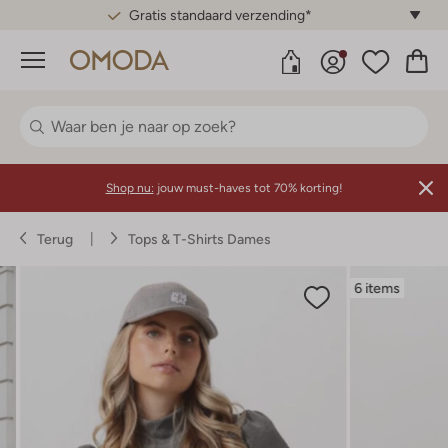
Gratis standaard verzending*
Menu
Shop nu:
jouw must-haves tot 70% korting!
Terug
Tops & T-Shirts Dames
6 items