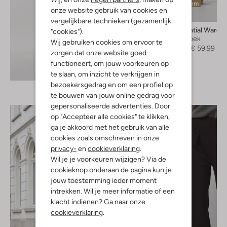
Laatste item
onze website gebruik van cookies en
-50%
vergelijkbare technieken (gezamenlijk:
My Essential Wardr
"cookies").
Wijde broek
Wij gebruiken cookies om ervoor te
€ 119,95
€ 59,99
zorgen dat onze website goed
functioneert, om jouw voorkeuren op
Ontdek de look
te slaan, om inzicht te verkrijgen in
bezoekersgedrag en om een profiel op
te bouwen van jouw online gedrag voor
gepersonaliseerde advertenties. Door
op "Accepteer alle cookies" te klikken,
ga je akkoord met het gebruik van alle
cookies zoals omschreven in onze
privacy-
en
cookieverklaring
.
Wil je je voorkeuren wijzigen? Via de
cookieknop onderaan de pagina kun je
jouw toestemming ieder moment
intrekken. Wil je meer informatie of een
klacht indienen? Ga naar onze
cookieverklaring
.