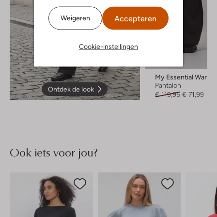
Accepteren
Weigeren
Cookie-instellingen
-40%
My Essential Wardr
Pantalon
Ontdek de look
€ 119,95
€ 71,99
Ook iets voor jou?