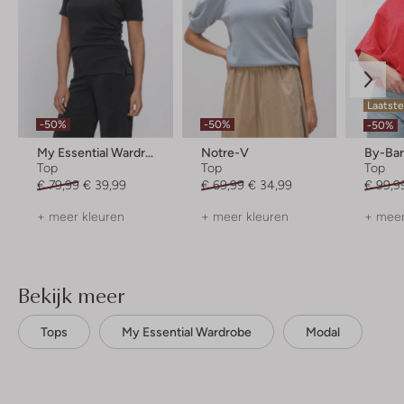
Laatste
-50%
-50%
-50%
My Essential Wardrobe
Notre-V
By-Ba
Top
Top
Top
€ 79,99
€ 39,99
€ 69,99
€ 34,99
€ 99,9
+ meer kleuren
+ meer kleuren
+ meer
Bekijk meer
Tops
My Essential Wardrobe
Modal