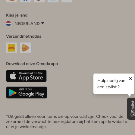
Omoda
Omoda
Omoda
Omoda
Omoda
Kies je land
Instagram
Facebook
TikTok
LinkedIn
YouTube
NEDERLAND
Kies
Verzendmethodes
je
Sluit
land
Nederland
België
(Nederlands)
Download onze Omoda app
Belgique
(Français)
Deutschland
*Dit geldt alleen voor items die op voorraad zijn. Check voor de
zekerheid de verwachte bezorgdatum bij het item op de website
of in je winkelmandje.