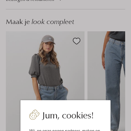
Maak je
look compleet
Jum, cookies!
Wij, en onze
negen partners
, maken op