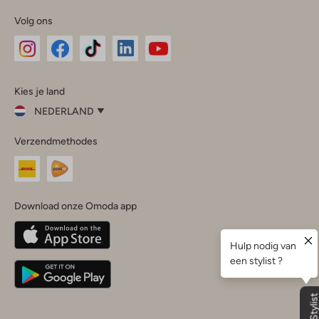
Volg ons
Omoda
Omoda
Omoda
Omoda
Omoda
Kies je land
Instagram
Facebook
TikTok
LinkedIn
YouTube
NEDERLAND
Kies
Verzendmethodes
je
Sluit
land
Nederland
België
(Nederlands)
Download onze Omoda app
Belgique
(Français)
Deutschland