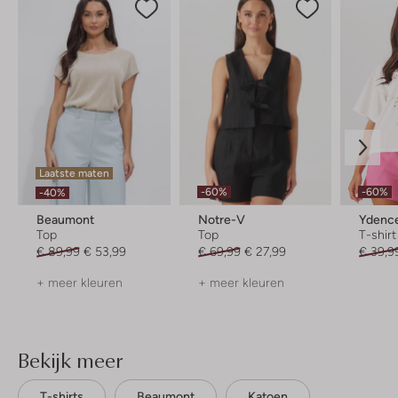
Laatste maten
-60%
-60%
-40%
Beaumont
Notre-V
Ydenc
Top
Top
T-shirt
€ 89,99
€ 53,99
€ 69,99
€ 27,99
€ 39,9
+ meer kleuren
+ meer kleuren
Bekijk meer
T-shirts
Beaumont
Katoen