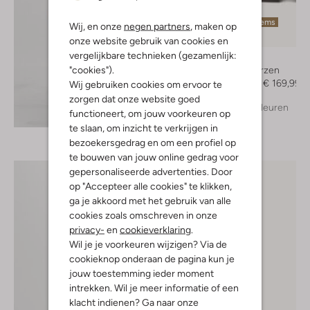
Laatste items
Wij, en onze
negen partners
, maken op
-50%
onze website gebruik van cookies en
vergelijkbare technieken (gezamenlijk:
Toral
"cookies").
Hoge laarzen
€ 339,99
€ 169,99
Wij gebruiken cookies om ervoor te
zorgen dat onze website goed
+ meer kleuren
Ontdek de look
functioneert, om jouw voorkeuren op
te slaan, om inzicht te verkrijgen in
bezoekersgedrag en om een profiel op
te bouwen van jouw online gedrag voor
gepersonaliseerde advertenties. Door
op "Accepteer alle cookies" te klikken,
ga je akkoord met het gebruik van alle
cookies zoals omschreven in onze
privacy-
en
cookieverklaring
.
Wil je je voorkeuren wijzigen? Via de
cookieknop onderaan de pagina kun je
jouw toestemming ieder moment
intrekken. Wil je meer informatie of een
klacht indienen? Ga naar onze