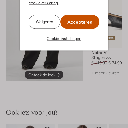
cookieverklaring
.
Accepteren
Weigeren
Laatste items
Cookie-instellingen
-50%
Notre-V
Slingbacks
€ 149,99
€ 74,99
+ meer kleuren
Ontdek de look
Ook iets voor jou?