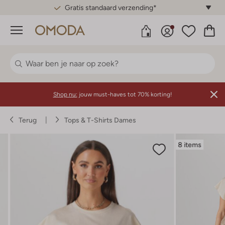
Gratis standaard verzending*
Menu
Shop nu:
jouw must-haves tot 70% korting!
Terug
Tops & T-Shirts Dames
8 items