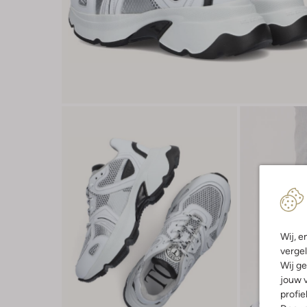
Wij, e
vergel
Wij ge
jouw v
profie