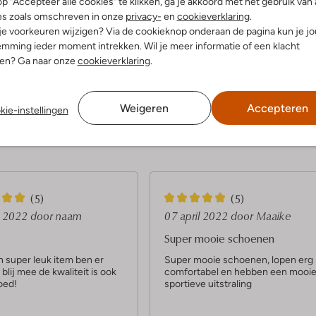
p "Accepteer alle cookies" te klikken, ga je akkoord met het gebruik van 
es zoals omschreven in onze
privacy-
en
cookieverklaring
.
 je voorkeuren wijzigen? Via de cookieknop onderaan de pagina kun je j
Ontdek de look
mming ieder moment intrekken. Wil je meer informatie of een klacht
nen? Ga naar onze
cookieverklaring
.
Product informatie
Weigeren
Accepteren
kie-instellingen
5
(5)
(5)
S
l 2022
door naam
07 april 2022
door Maaike
t
Super mooie schoenen
e
n super leuk item ben er
Super mooie schoenen, lopen erg
 blij mee de kwaliteit is ook
comfortabel en hebben een mooi
r
oed!
sportieve uitstraling
r
e