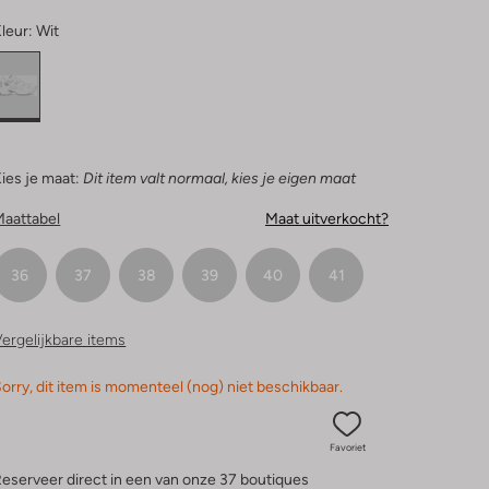
leur:
Wit
ies je maat:
Dit item valt normaal, kies je eigen maat
Maattabel
Maat uitverkocht?
36
37
38
39
40
41
ergelijkbare items
orry, dit item is momenteel (nog) niet beschikbaar.
Favoriet
eserveer direct in een van onze 37 boutiques