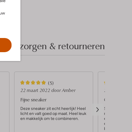
alle
ouw
Bezorgen & retourneren
5
5
(5)
S
S
22 maart 2022
door Amber
21 maart 20
t
t
Fijne sneaker
Chunky
e
e
Deze sneaker zit echt heerlijk! Heel
Stoer en toch h
e
licht en valt goed op maat. Heel leuk
maat is ruim kle
r
r
en makkelijk om te combineren.
echter te duur
r
r
en dan missch
bestellen
e
e