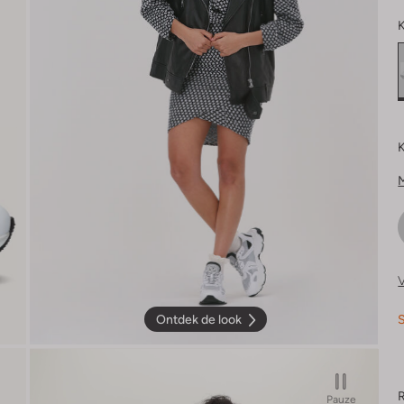
K
K
V
S
Ontdek de look
R
Pauze