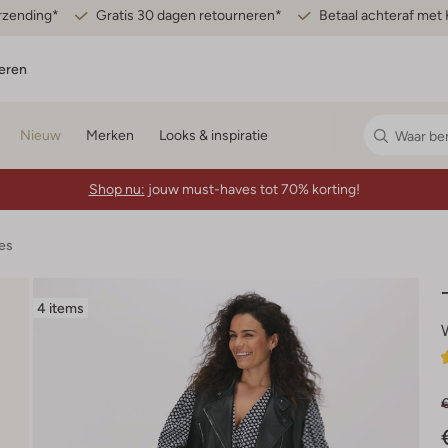
erzending*
Gratis 30 dagen retourneren*
Betaal achteraf met 
eren
Nieuw
Merken
Looks & inspiratie
Shop nu:
jouw must-haves tot 70% korting!
es
4 items
€