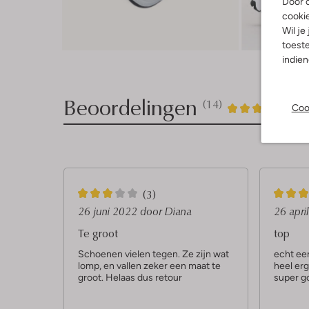
Door o
cooki
Wil je
toeste
indie
Beoordelingen
(14)
14
4
Coo
4
/5
Sterren
3
5
(3)
S
S
26 juni 2022
door Diana
26 apri
t
t
Te groot
top
e
e
Schoenen vielen tegen. Ze zijn wat
echt ee
lomp, en vallen zeker een maat te
heel erg
r
r
groot. Helaas dus retour
super g
r
r
e
e