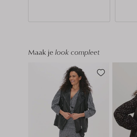
n
n
Maak je
look compleet