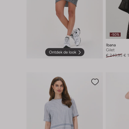
-50%
Ibana
Gilet
Ontdek de look
€ 249,95
€ 