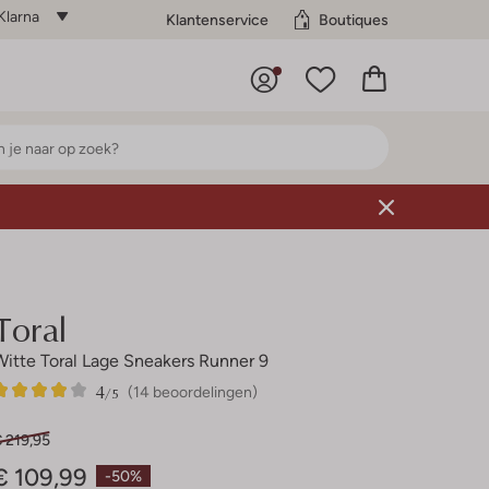
Klarna
Klantenservice
Boutiques
Toral
Witte Toral Lage Sneakers Runner 9
4
14
4
/5
(14 beoordelingen)
Sterren
 219,95
€ 109,99
-50%