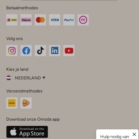
Betaalmethodes
Volg ons
Omoda
Omoda
Omoda
Omoda
Omoda
Kies je land
Instagram
Facebook
TikTok
LinkedIn
YouTube
NEDERLAND
Kies
Verzendmethodes
je
Sluit
land
Nederland
België
(Nederlands)
Download onze Omoda app
Belgique
(Français)
Deutschland