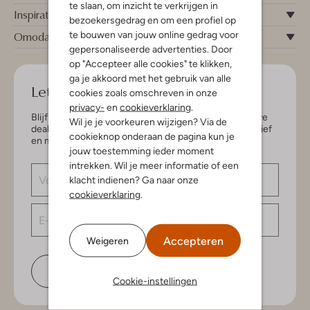
te slaan, om inzicht te verkrijgen in
Inspiratie
bezoekersgedrag en om een profiel op
te bouwen van jouw online gedrag voor
Omoda
gepersonaliseerde advertenties. Door
op "Accepteer alle cookies" te klikken,
ga je akkoord met het gebruik van alle
Let's keep in touch!
cookies zoals omschreven in onze
privacy-
en
cookieverklaring
.
Blijf op de hoogte van de nieuwste items en exclusieve
Wil je je voorkeuren wijzigen? Via de
deals, speciaal voor jou. Schrijf je in voor de nieuwsbrief
cookieknop onderaan de pagina kun je
en maak kans op € 150,- shoptegoed.
jouw toestemming ieder moment
intrekken. Wil je meer informatie of een
klacht indienen? Ga naar onze
cookieverklaring
.
Accepteren
Weigeren
Schrijf je in
Cookie-instellingen