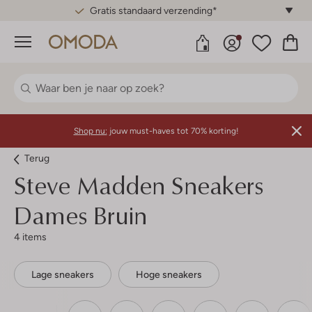
Gratis standaard verzending*
Menu
Shop nu:
jouw must-haves tot 70% korting!
Terug
Steve Madden
Sneakers
Dames Bruin
4 items
Lage sneakers
Hoge sneakers