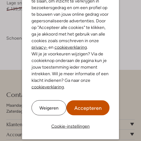
te slaan, om inzicht te verkrijgen in
Lage sneakers
Hoge sneakers
bezoekersgedrag en om een profiel op
€ 139,99
€ 97,99
€ 149,99
€ 104,99
te bouwen van jouw online gedrag voor
gepersonaliseerde advertenties. Door
op "Accepteer alle cookies" te klikken,
ga je akkoord met het gebruik van alle
Schoenen
Sneakers
Sneakers Dames
cookies zoals omschreven in onze
privacy-
en
cookieverklaring
.
Wil je je voorkeuren wijzigen? Via de
cookieknop onderaan de pagina kun je
jouw toestemming ieder moment
intrekken. Wil je meer informatie of een
klacht indienen? Ga naar onze
cookieverklaring
.
Contact
Maandag - Vrijdag 09:00 - 19:00 uur
Accepteren
Weigeren
Zaterdag 09:00 - 17:00 uur
Klantenservice
Cookie-instellingen
Account