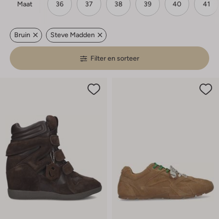
Maat
36
37
38
39
40
41
Bruin
Steve Madden
Filter en sorteer