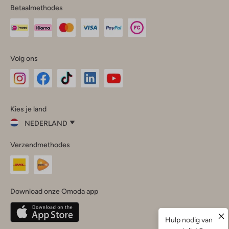
Betaalmethodes
Volg ons
Omoda
Omoda
Omoda
Omoda
Omoda
Kies je land
Instagram
Facebook
TikTok
LinkedIn
YouTube
NEDERLAND
Kies
Verzendmethodes
je
Sluit
land
Nederland
België
(Nederlands)
Download onze Omoda app
Belgique
(Français)
Deutschland