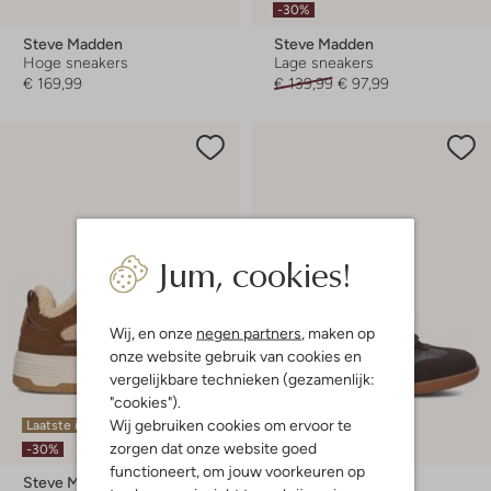
-30%
Steve Madden
Steve Madden
Hoge sneakers
Lage sneakers
€ 169,99
€ 139,99
€ 97,99
Jum, cookies!
Wij, en onze
negen partners
, maken op
onze website gebruik van cookies en
vergelijkbare technieken (gezamenlijk:
"cookies").
Wij gebruiken cookies om ervoor te
Laatste items
Laatste items
zorgen dat onze website goed
-30%
-30%
functioneert, om jouw voorkeuren op
Steve Madden
Steve Madden