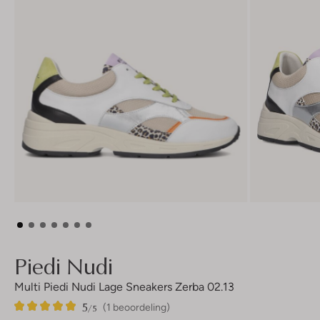
Piedi Nudi
Multi Piedi Nudi Lage Sneakers Zerba 02.13
5
1
5
/5
(1 beoordeling)