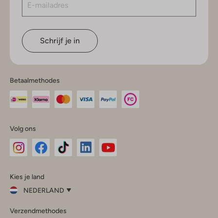
Schrijf je in
Betaalmethodes
Volg ons
Omoda
Omoda
Omoda
Omoda
Omoda
Kies je land
Instagram
Facebook
TikTok
LinkedIn
YouTube
NEDERLAND
Kies
Verzendmethodes
je
Sluit