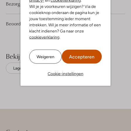
privacy-
en
cookieverklaring
.
Bezorgen & retourneren
Wil je je voorkeuren wijzigen? Via de
cookieknop onderaan de pagina kun je
jouw toestemming ieder moment
1
5
Beoordelingen
(1)
5
intrekken. Wil je meer informatie of een
/5
Sterren
klacht indienen? Ga naar onze
cookieverklaring
.
Bekijk meer
Accepteren
Weigeren
Lage sneakers
Piedi Nudi
Leer
Cookie-instellingen