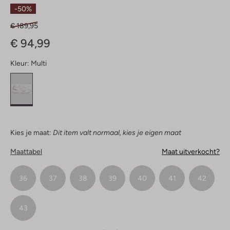
Sterren
-50%
€ 189,95
€ 94,99
Kleur:
Multi
Kies je maat:
Dit item valt normaal, kies je eigen maat
Maattabel
Maat uitverkocht?
36
37
38
39
40
41
42
43