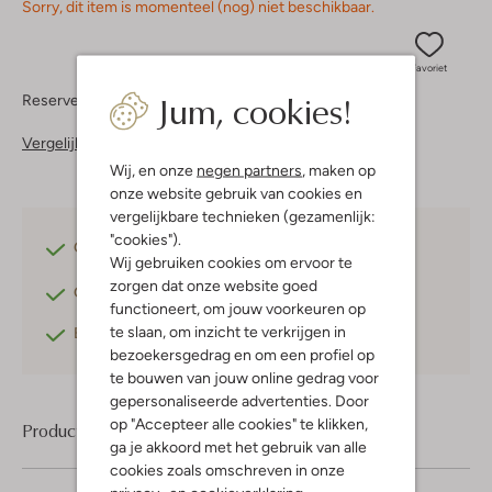
Sorry, dit item is momenteel (nog) niet beschikbaar.
Favoriet
Jum, cookies!
Reserveer direct in een van onze 37 boutiques
Vergelijkbare items
Wij, en onze
negen partners
, maken op
onze website gebruik van cookies en
vergelijkbare technieken (gezamenlijk:
"cookies").
Gratis verzending
vanaf €75,-
Wij gebruiken cookies om ervoor te
zorgen dat onze website goed
Gratis retourneren
binnen 30 dagen*
functioneert, om jouw voorkeuren op
te slaan, om inzicht te verkrijgen in
Betaal achteraf
met Klarna
bezoekersgedrag en om een profiel op
te bouwen van jouw online gedrag voor
gepersonaliseerde advertenties. Door
op "Accepteer alle cookies" te klikken,
Product informatie
ga je akkoord met het gebruik van alle
cookies zoals omschreven in onze