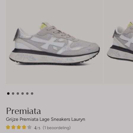
Premiata
Grijze Premiata Lage Sneakers Lauryn
4
1
4
/5
(1 beoordeling)