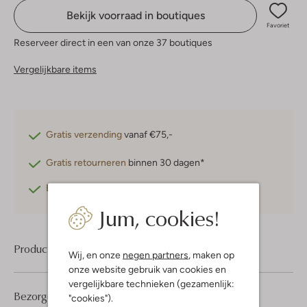
Bekijk voorraad in boutiques
Favoriet
Reserveer direct in een van onze 37 boutiques
Vergelijkbare items
Gratis verzending
vanaf €75,-
Gratis retourneren
binnen 30 dagen*
Betaal achteraf
met Klarna
Jum, cookies!
Product informatie
Wij, en onze
negen partners
, maken op
onze website gebruik van cookies en
vergelijkbare technieken (gezamenlijk:
Bezorgen & retourneren
"cookies").