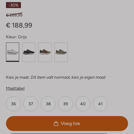
Sterren
-30%
€ 269,99
€ 188,99
Kleur:
Grijs
Kies je maat:
Dit item valt normaal, kies je eigen maat
Maattabel
36
37
38
39
40
41
Voeg toe