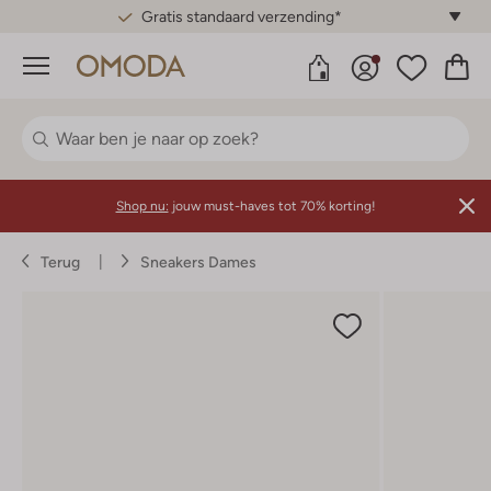
Gratis standaard verzending*
Menu
Shop nu:
jouw must-haves tot 70% korting!
Terug
Sneakers Dames