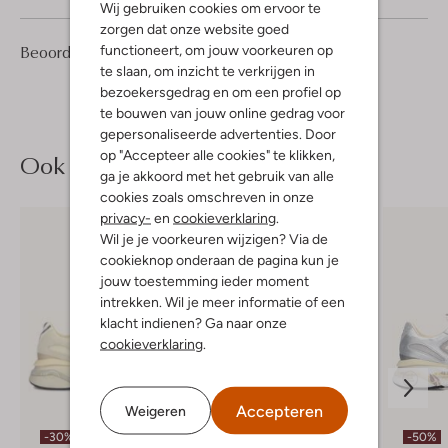
Wij gebruiken cookies om ervoor te
zorgen dat onze website goed
1
4
Beoordelingen
functioneert, om jouw voorkeuren op
(1)
4
/5
Sterren
te slaan, om inzicht te verkrijgen in
bezoekersgedrag en om een profiel op
te bouwen van jouw online gedrag voor
gepersonaliseerde advertenties. Door
op "Accepteer alle cookies" te klikken,
Ook iets voor jou?
ga je akkoord met het gebruik van alle
cookies zoals omschreven in onze
privacy-
en
cookieverklaring
.
Wil je je voorkeuren wijzigen? Via de
cookieknop onderaan de pagina kun je
jouw toestemming ieder moment
intrekken. Wil je meer informatie of een
klacht indienen? Ga naar onze
cookieverklaring
.
Accepteren
Weigeren
-30%
-30%
-50%