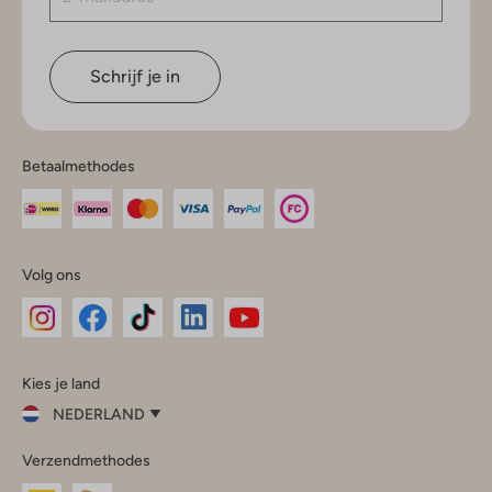
Schrijf je in
Betaalmethodes
Volg ons
Omoda
Omoda
Omoda
Omoda
Omoda
Kies je land
Instagram
Facebook
TikTok
LinkedIn
YouTube
NEDERLAND
Kies
Verzendmethodes
je
Sluit
land