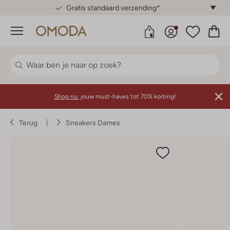
Gratis standaard verzending*
Menu
Shop nu:
jouw must-haves tot 70% korting!
Terug
Sneakers Dames