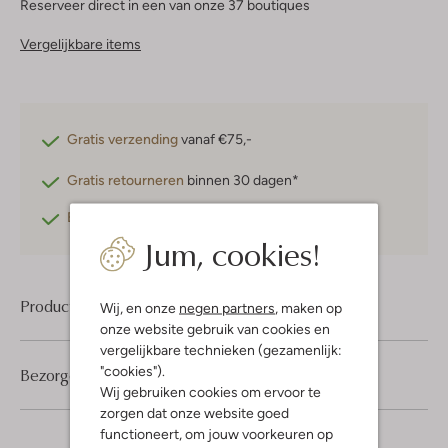
Reserveer direct in een van onze 37 boutiques
Vergelijkbare items
Gratis verzending
vanaf €75,-
Gratis retourneren
binnen 30 dagen*
Betaal achteraf
met Klarna
Jum, cookies!
Product informatie
Wij, en onze
negen partners
, maken op
onze website gebruik van cookies en
vergelijkbare technieken (gezamenlijk:
"cookies").
Bezorgen & retourneren
Wij gebruiken cookies om ervoor te
zorgen dat onze website goed
functioneert, om jouw voorkeuren op