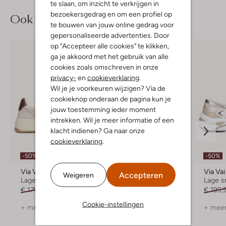
te slaan, om inzicht te verkrijgen in
bezoekersgedrag en om een profiel op
Ook iets voor jou?
te bouwen van jouw online gedrag voor
gepersonaliseerde advertenties. Door
op "Accepteer alle cookies" te klikken,
ga je akkoord met het gebruik van alle
cookies zoals omschreven in onze
privacy-
en
cookieverklaring
.
Wil je je voorkeuren wijzigen? Via de
cookieknop onderaan de pagina kun je
jouw toestemming ieder moment
intrekken. Wil je meer informatie of een
klacht indienen? Ga naar onze
cookieverklaring
.
-50%
-50%
-50%
Via Vai
Ama Brand Deluxe
Via Vai
Accepteren
Weigeren
Lage sneakers
Lage sneakers
Lage s
€ 179,99
€ 89,99
€ 229,99
€ 114,99
€ 199,
Cookie-instellingen
+ meer kleuren
+ meer kleuren
+ meer