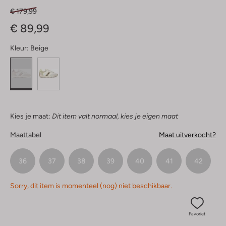
€ 179,99
€ 89,99
Kleur:
Beige
Kies je maat:
Dit item valt normaal, kies je eigen maat
Maattabel
Maat uitverkocht?
36
37
38
39
40
41
42
Sorry, dit item is momenteel (nog) niet beschikbaar.
Favoriet