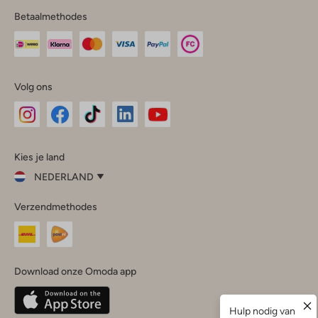
Betaalmethodes
Volg ons
Omoda
Omoda
Omoda
Omoda
Omoda
Kies je land
Instagram
Facebook
TikTok
LinkedIn
YouTube
NEDERLAND
Kies
Verzendmethodes
je
Sluit
land
Nederland
België
(Nederlands)
Download onze Omoda app
Belgique
(Français)
Deutschland