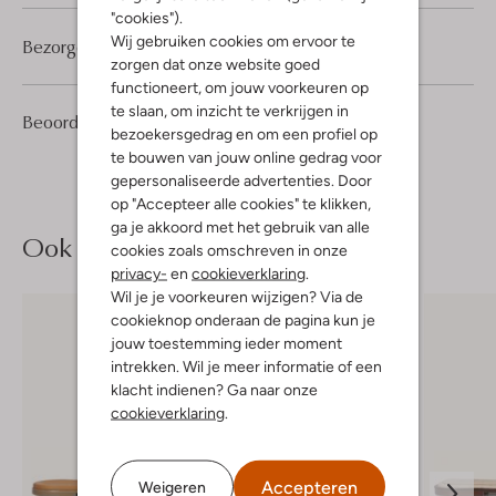
"cookies").
Wij gebruiken cookies om ervoor te
Bezorgen & retourneren
zorgen dat onze website goed
functioneert, om jouw voorkeuren op
te slaan, om inzicht te verkrijgen in
1
5
Beoordelingen
(1)
5
/5
bezoekersgedrag en om een profiel op
Sterren
te bouwen van jouw online gedrag voor
gepersonaliseerde advertenties. Door
op "Accepteer alle cookies" te klikken,
ga je akkoord met het gebruik van alle
Ook iets voor jou?
cookies zoals omschreven in onze
privacy-
en
cookieverklaring
.
Wil je je voorkeuren wijzigen? Via de
cookieknop onderaan de pagina kun je
jouw toestemming ieder moment
intrekken. Wil je meer informatie of een
klacht indienen? Ga naar onze
cookieverklaring
.
Accepteren
Weigeren