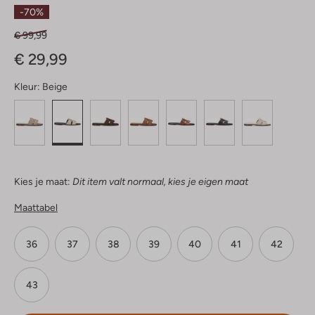
Sterren
-70%
€ 99,99
€ 29,99
Kleur:
Beige
Kies je maat:
Dit item valt normaal, kies je eigen maat
Maattabel
36
37
38
39
40
41
42
43