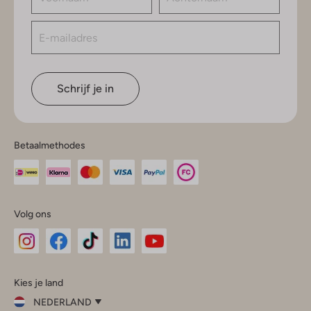
Schrijf je in
Betaalmethodes
Volg ons
Omoda
Omoda
Omoda
Omoda
Omoda
Kies je land
Instagram
Facebook
TikTok
LinkedIn
YouTube
NEDERLAND