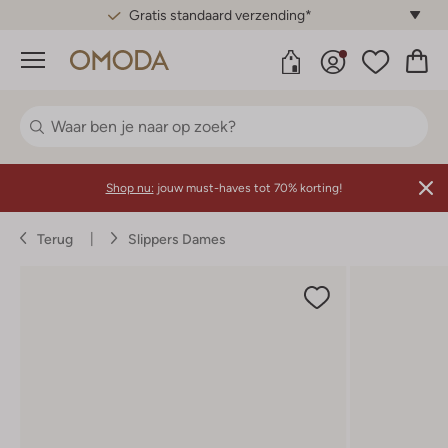
Gratis standaard verzending*
Menu
Shop nu:
jouw must-haves tot 70% korting!
Terug
Slippers Dames