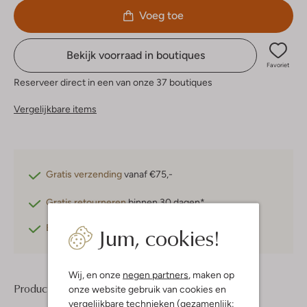
Voeg toe
Bekijk voorraad in boutiques
Favoriet
Reserveer direct in een van onze 37 boutiques
Vergelijkbare items
Gratis verzending
vanaf €75,-
Gratis retourneren
binnen 30 dagen*
Jum, cookies!
Betaal achteraf
met Klarna
Wij, en onze
negen partners
, maken op
Product informatie
onze website gebruik van cookies en
vergelijkbare technieken (gezamenlijk: