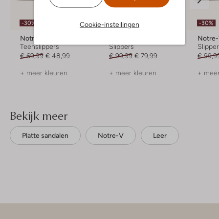
-30%
-20%
-30%
Cookie-instellingen
Notre-V
Notre-V
Notre
Teenslippers
Slippers
Slippe
€ 69,99
€ 48,99
€ 99,99
€ 79,99
€ 99,9
+ meer kleuren
+ meer kleuren
+ meer
Bekijk meer
Platte sandalen
Notre-V
Leer