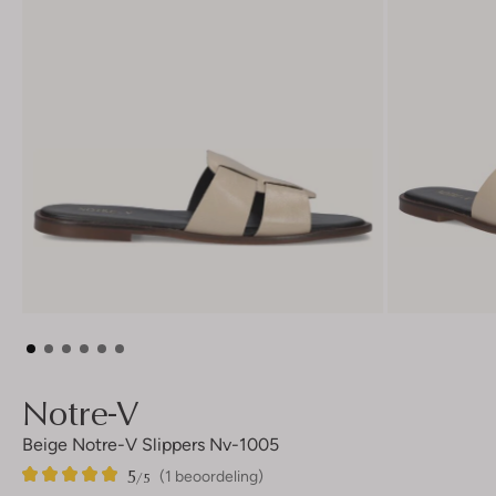
Notre-V
Beige Notre-V Slippers Nv-1005
5
1
5
/5
(1 beoordeling)