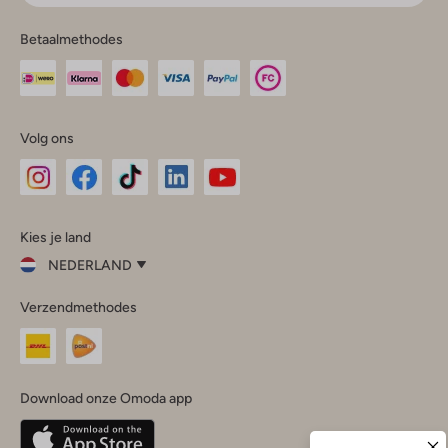
Betaalmethodes
Volg ons
Omoda
Omoda
Omoda
Omoda
Omoda
Kies je land
Instagram
Facebook
TikTok
LinkedIn
YouTube
NEDERLAND
Kies
Verzendmethodes
je
Sluit
land
Nederland
België
(Nederlands)
Download onze Omoda app
Belgique
(Français)