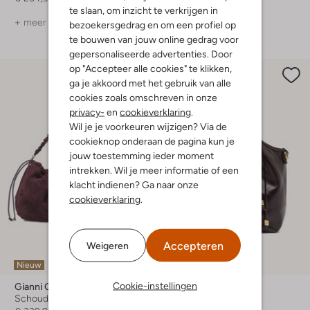
te slaan, om inzicht te verkrijgen in
+ meer kleuren
+ meer kleuren
bezoekersgedrag en om een profiel op
te bouwen van jouw online gedrag voor
gepersonaliseerde advertenties. Door
op "Accepteer alle cookies" te klikken,
ga je akkoord met het gebruik van alle
cookies zoals omschreven in onze
privacy-
en
cookieverklaring
.
Wil je je voorkeuren wijzigen? Via de
cookieknop onderaan de pagina kun je
jouw toestemming ieder moment
intrekken. Wil je meer informatie of een
klacht indienen? Ga naar onze
cookieverklaring
.
Accepteren
Weigeren
Nieuw
Nieuw
Cookie-instellingen
Gianni Chiarini
Gianni Chiarini
Schoudertas
Schoudertas