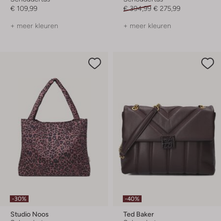
€ 109,99
€ 394,99
€ 275,99
+ meer kleuren
+ meer kleuren
-30%
-40%
Studio Noos
Ted Baker