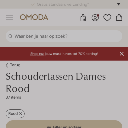
Gratis standaard verzending*
Menu
Shop nu:
jouw must-haves tot 70% korting!
Terug
Schoudertassen Dames
Rood
37 items
Rood
Filter en sorteer