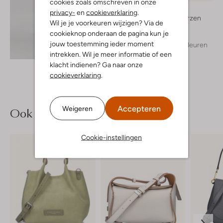
cookies zoals omschreven in onze
Blasz
privacy-
en
cookieverklaring
.
Hoge laarzen
Wil je je voorkeuren wijzigen? Via de
€ 169,99
cookieknop onderaan de pagina kun je
jouw toestemming ieder moment
+ meer kleuren
Ontdek de look
intrekken. Wil je meer informatie of een
klacht indienen? Ga naar onze
cookieverklaring
.
Accepteren
Weigeren
Ook iets voor jou?
Cookie-instellingen