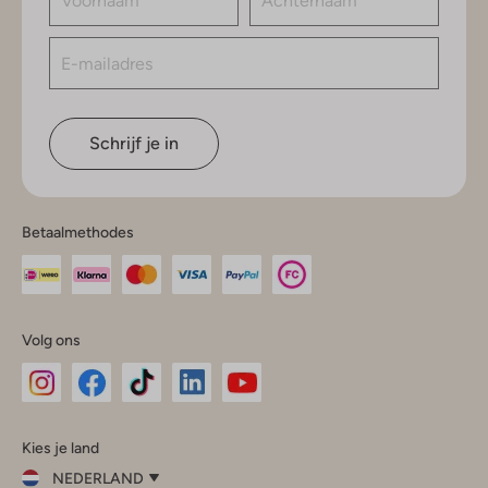
Schrijf je in
Betaalmethodes
Volg ons
Omoda
Omoda
Omoda
Omoda
Omoda
Kies je land
Instagram
Facebook
TikTok
LinkedIn
YouTube
NEDERLAND