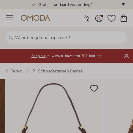
Gratis standaard verzending*
Menu
Shop nu:
jouw must-haves tot 70% korting!
Terug
Schoudertassen Dames