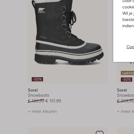
Door o
cooki
Wil je
toeste
indie
Coo
Laatste
-20%
-50%
Sorel
Sorel
Snowboots
Snowboo
€ 189,99
€ 151,99
€ 209,95
+ meer kleuren
+ meer k