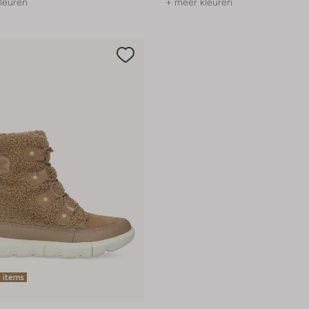
leuren
+ meer kleuren
 items