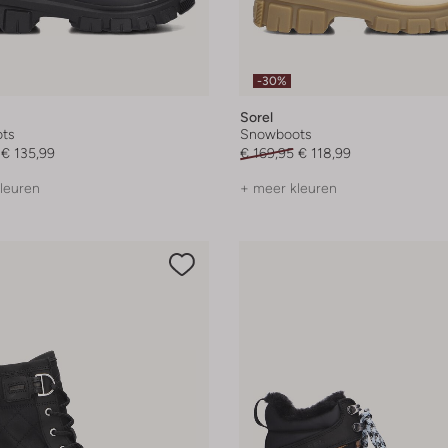
-30%
Sorel
ts
Snowboots
€ 135,99
€ 169,95
€ 118,99
leuren
+ meer kleuren