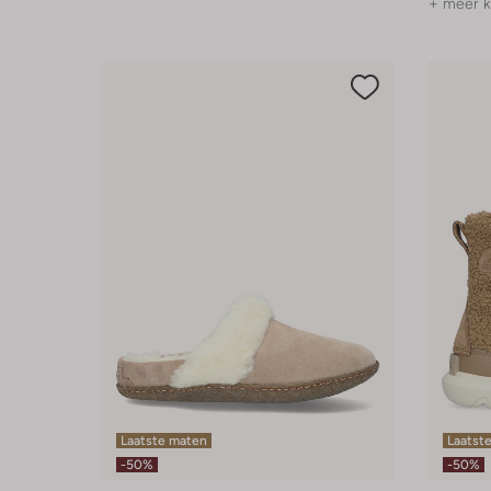
+ meer k
Laatste maten
Laatste
-50%
-50%