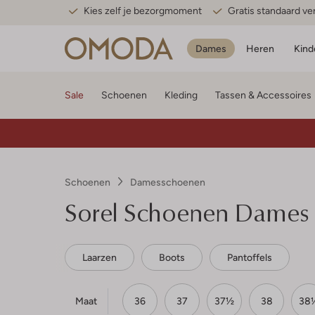
Kies zelf je bezorgmoment
Gratis standaard v
Dames
Heren
Kind
Sale
Schoenen
Kleding
Tassen & Accessoires
Schoenen
Damesschoenen
Sorel
Schoenen Dames
Laarzen
Boots
Pantoffels
Maat
36
37
37½
38
38