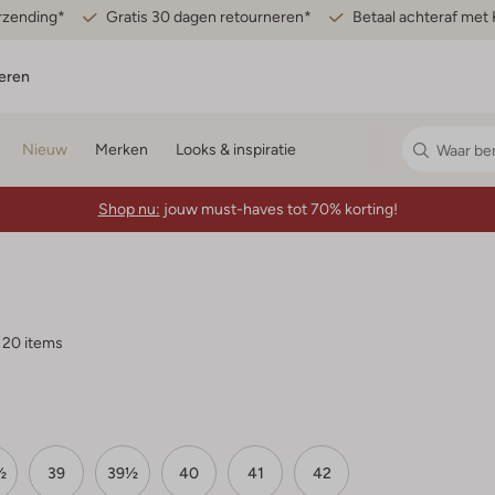
erzending*
Gratis 30 dagen retourneren*
Betaal achteraf met 
eren
Nieuw
Merken
Looks & inspiratie
Shop nu:
jouw must-haves tot 70% korting!
20 items
½
39
39½
40
41
42