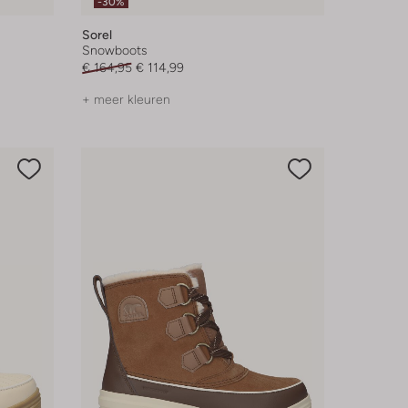
-30%
Sorel
Snowboots
€ 164,95
€ 114,99
+ meer kleuren