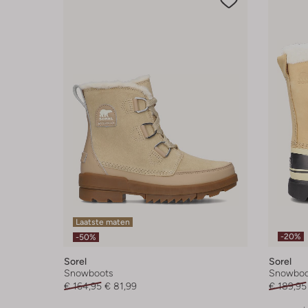
Laatste maten
-20%
-50%
Sorel
Sorel
Snowboots
Snowboo
€ 164,95
€ 81,99
€ 189,95