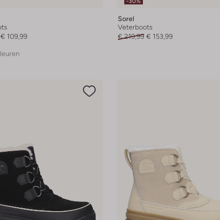
-30%
Sorel
ts
Veterboots
€ 109,99
€ 219,99
€ 153,99
leuren