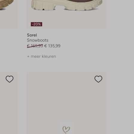
-20%
Sorel
Snowboots
€ 169,99
€ 135,99
+ meer kleuren