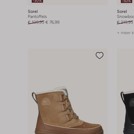
-30%
-50%
Sorel
Sorel
Pantoffels
Snowboo
€ 109,95
€ 76,99
€ 219,95
+ meer k