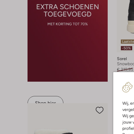
Laatste
-50%
Sorel
Snowboo
€ 219,95
+ meer k
Shop hier
Wij, e
vergel
Wij ge
jouw v
profie