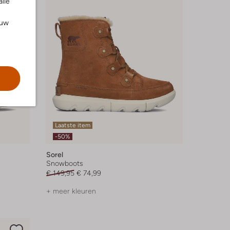
alle
ouw
Laatste item
-50%
Sorel
Snowboots
€ 149,95
€ 74,99
+ meer kleuren