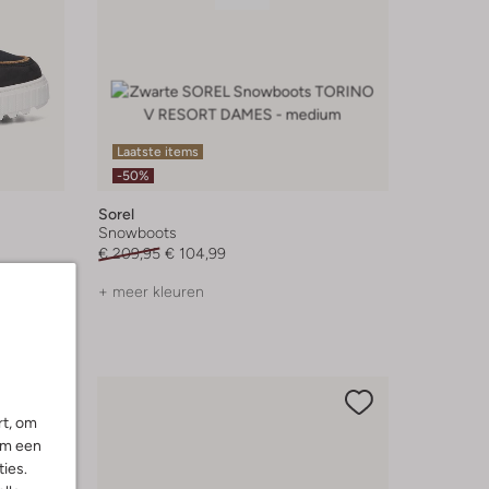
Laatste items
-50%
Sorel
Snowboots
€ 209,95
€ 104,99
+ meer kleuren
rt, om
om een
ies.