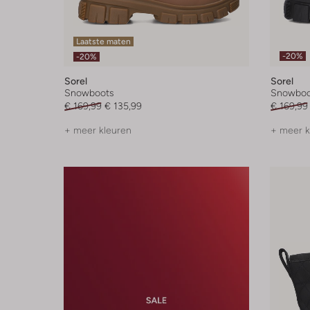
Laatste maten
-20%
-20%
Sorel
Sorel
Snowboots
Snowboo
€ 169,99
€ 135,99
€ 169,99
+ meer kleuren
+ meer k