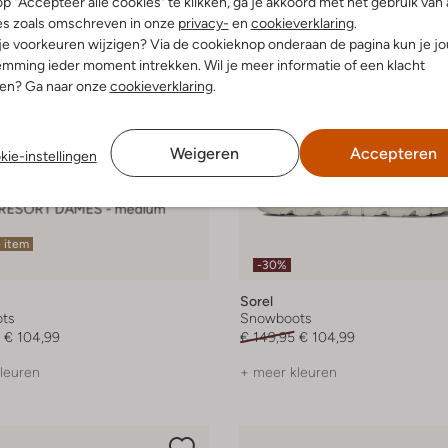
p "Accepteer alle cookies" te klikken, ga je akkoord met het gebruik van 
es zoals omschreven in onze
privacy-
en
cookieverklaring
.
 je voorkeuren wijzigen? Via de cookieknop onderaan de pagina kun je j
mming ieder moment intrekken. Wil je meer informatie of een klacht
nen? Ga naar onze
cookieverklaring
.
Weigeren
Accepteren
kie-instellingen
 item
-30%
Sorel
ts
Snowboots
€ 104,99
€ 149,95
€ 104,99
leuren
+ meer kleuren