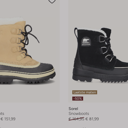
Laatste maten
-50%
Sorel
ts
Snowboots
€ 151,99
€ 164,95
€ 81,99