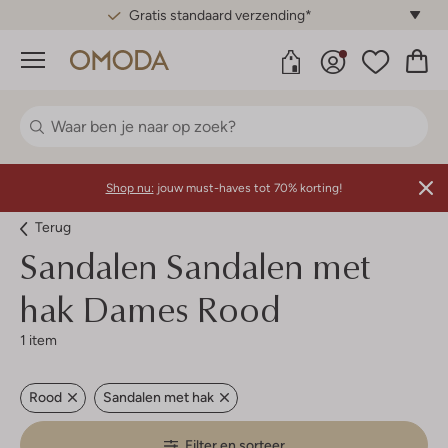
Gratis standaard verzending*
Menu
Shop nu:
jouw must-haves tot 70% korting!
Terug
Sandalen Sandalen met
hak Dames Rood
1 item
Rood
Sandalen met hak
Filter en sorteer