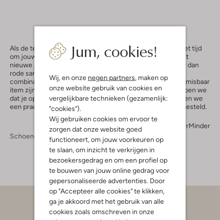
Jum, cookies!
Als de temperatuur stijgt en de dagen langer worden, is het tijd
om jouw schoenenkast een zomerse update te geven met
nieuwe
sandalen
. En wat is er nu vrouwelijker en stijlvoller dan
rode sandalen met hak? Deze schoenen zijn de perfecte
Wij, en onze
negen partners
, maken op
combinatie van comfort en elegantie, waardoor ze een onmisbaar
onze website gebruik van cookies en
item zijn voor elke modebewuste dame. Bij Omoda begrijpen we
vergelijkbare technieken (gezamenlijk:
dat je op zoek bent naar kwaliteit en stijl, en daarom hebben we
een prachtige collectie rode sandalen hak voor je samengesteld.
"cookies").
Wij gebruiken cookies om ervoor te
Meer
Minder
zorgen dat onze website goed
Schoenen
Sandalen
Sandalen Dames
functioneert, om jouw voorkeuren op
te slaan, om inzicht te verkrijgen in
bezoekersgedrag en om een profiel op
te bouwen van jouw online gedrag voor
gepersonaliseerde advertenties. Door
op "Accepteer alle cookies" te klikken,
ga je akkoord met het gebruik van alle
cookies zoals omschreven in onze