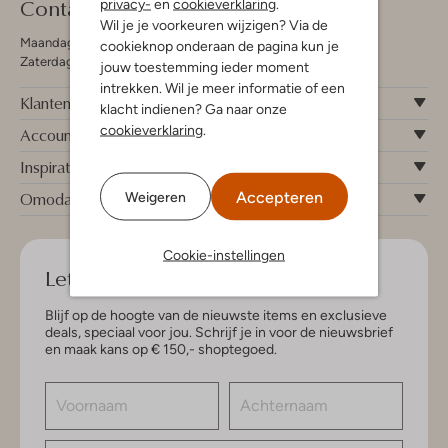
Contact
privacy-
en
cookieverklaring
.
Wil je je voorkeuren wijzigen? Via de
Maandag - Vrijdag 09:00 - 19:00 uur
cookieknop onderaan de pagina kun je
Zaterdag 09:00 - 17:00 uur
jouw toestemming ieder moment
intrekken. Wil je meer informatie of een
Klantenservice
klacht indienen? Ga naar onze
cookieverklaring
.
Account
Inspiratie
Accepteren
Omoda
Weigeren
Cookie-instellingen
Let's keep in touch!
Blijf op de hoogte van de nieuwste items en exclusieve
deals, speciaal voor jou. Schrijf je in voor de nieuwsbrief
en maak kans op € 150,- shoptegoed.