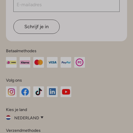
Schrijf je in
Betaalmethodes
Volg ons
Omoda
Omoda
Omoda
Omoda
Omoda
Kies je land
Instagram
Facebook
TikTok
LinkedIn
YouTube
NEDERLAND
Kies
Verzendmethodes
je