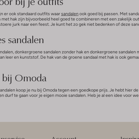
r bij je outfits
zijn er ook standaard outfits waar
sandalen
ook goed bij passen. Met sanda
n met hak zijn bijvoorbeeld heel goed te combineren met een zakelijk ou
oere jurk naar een feest. Je kunt het zo gek niet bedenken of deze sand
es sandalen
 sandalen, donkergroene sandalen zonder hak en donkergroene sandalen 
n leer en kunststof. De hak van de groene sandaal met hak is ook gemaakt
n bij Omoda
sandalen koop je nu bij Omoda tegen een goedkope prijs. Je hebt hier de
n durf te gaan voor je eigen mooie sandalen. Heb je al een idee voor wel
enservice
Account
Inspira