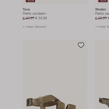
-20%
-20%
Teva
Woden
Platte sandalen
Platte s
€ 69,99
€ 55,99
€ 99,99
+ meer kleuren
+ meer k