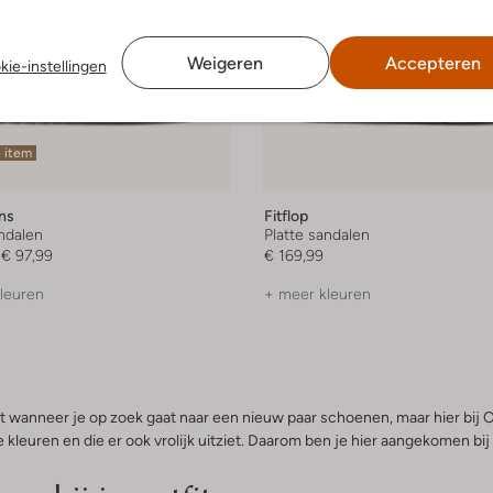
Weigeren
Accepteren
kie-instellingen
 item
ns
Fitflop
andalen
Platte sandalen
€ 97,99
€ 169,99
leuren
+ meer kleuren
t wanneer je op zoek gaat naar een nieuw paar schoenen, maar hier bij 
 kleuren en die er ook vrolijk uitziet. Daarom ben je hier aangekomen bij