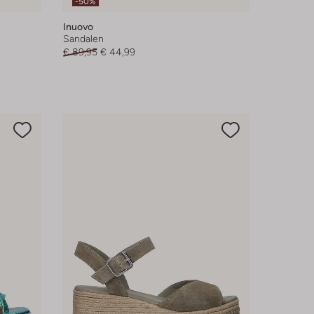
-50%
Inuovo
Sandalen
€ 89,95
€ 44,99