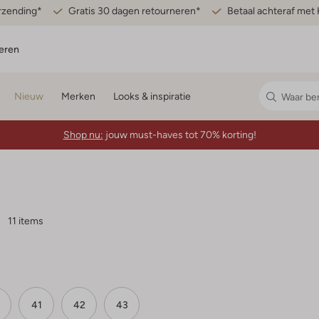
erzending*
Gratis 30 dagen retourneren*
Betaal achteraf met 
eren
Nieuw
Merken
Looks & inspiratie
Shop nu:
jouw must-haves tot 70% korting!
11 items
41
42
43