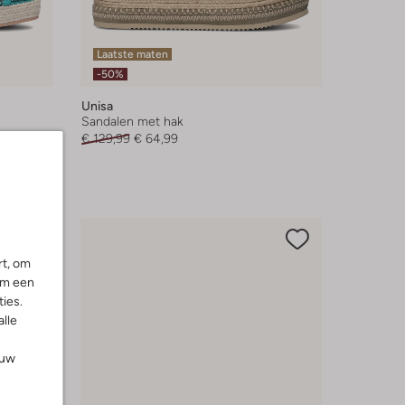
Laatste maten
-50%
Unisa
Sandalen met hak
€ 129,99
€ 64,99
rt, om
om een
ies.
alle
ouw