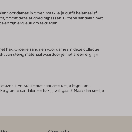
len voor dames in groen maak je je outfit helemaal af
tfit, omdat deze er goed bijpassen. Groene sandalen met
alen zijn erg leuk om te dragen.
met hak. Groene sandalen voor dames in deze collectie
 van stevig materiaal waardoor je niet alleen erg fijn
 keuze uit verschillende sandalen die je tegen een
ke groene sandalen en hak jij wilt gaan? Maak dan snel je
tie
Omoda