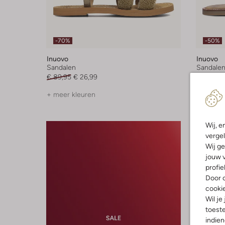
-70%
-50%
Inuovo
Inuovo
Sandalen
Sandale
€ 89,95
€ 26,99
€ 89,95
+ meer kleuren
Wij, e
vergel
Wij ge
jouw v
profie
Door o
cooki
Wil je
toeste
indie