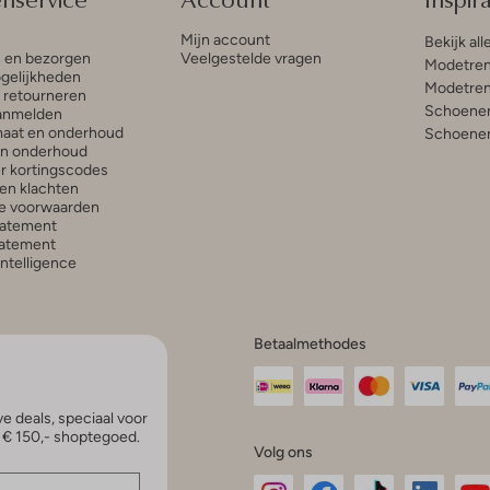
Mijn account
Bekijk all
n en bezorgen
Veelgestelde vragen
Modetren
gelijkheden
Modetren
n retourneren
Schoenen
anmelden
aat en onderhoud
Schoenen
en onderhoud
r kortingscodes
en klachten
e voorwaarden
tatement
atement
 Intelligence
Betaalmethodes
e deals, speciaal voor
p € 150,- shoptegoed.
Volg ons