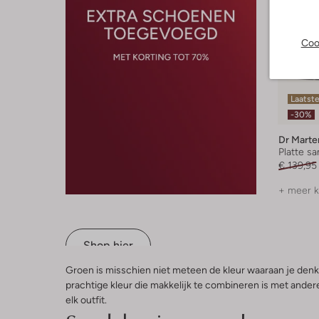
Coo
Laatste
-30%
Dr Marte
Platte s
€ 139,95
+ meer k
Shop hier
Groen is misschien niet meteen de kleur waaraan je denk
prachtige kleur die makkelijk te combineren is met andere
elk outfit.