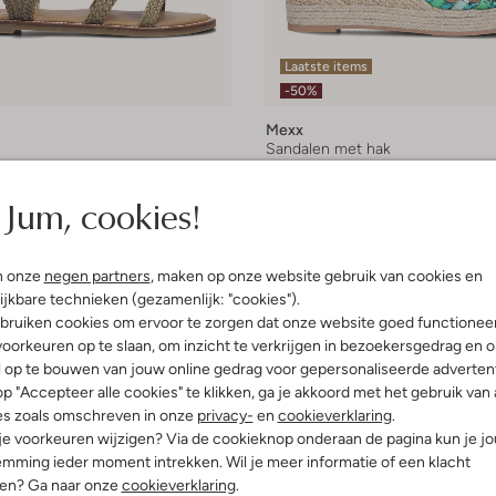
Laatste items
-50%
Mexx
n
Sandalen met hak
€ 44,99
€ 89,99
€ 44,99
Jum, cookies!
+ meer kleuren
n onze
negen partners
, maken op onze website gebruik van cookies en
ijkbare technieken (gezamenlijk: "cookies").
bruiken cookies om ervoor te zorgen dat onze website goed functionee
oorkeuren op te slaan, om inzicht te verkrijgen in bezoekersgedrag en 
l op te bouwen van jouw online gedrag voor gepersonaliseerde advertent
p "Accepteer alle cookies" te klikken, ga je akkoord met het gebruik van 
es zoals omschreven in onze
privacy-
en
cookieverklaring
.
 je voorkeuren wijzigen? Via de cookieknop onderaan de pagina kun je j
mming ieder moment intrekken. Wil je meer informatie of een klacht
nen? Ga naar onze
cookieverklaring
.