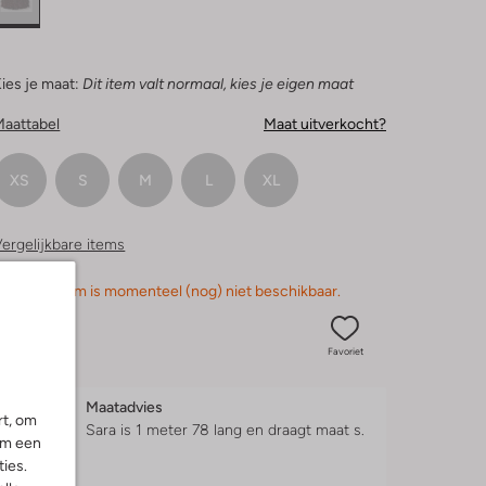
ies je maat:
Dit item valt normaal, kies je eigen maat
Maattabel
Maat uitverkocht?
XS
S
M
L
XL
ergelijkbare items
orry, dit item is momenteel (nog) niet beschikbaar.
Favoriet
Maatadvies
rt, om
Sara is 1 meter 78 lang en draagt maat s.
om een
ies.