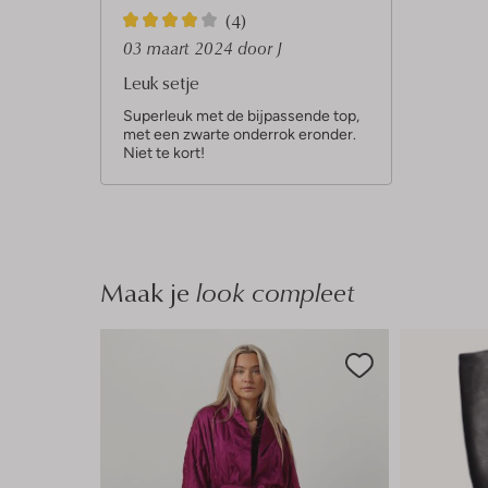
4
(4)
S
03 maart 2024
door J
t
Leuk setje
e
Superleuk met de bijpassende top,
met een zwarte onderrok eronder.
r
Niet te kort!
r
e
n
Maak je
look compleet