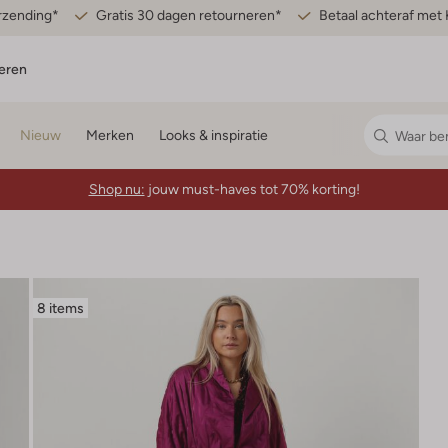
erzending*
Gratis 30 dagen retourneren*
Betaal achteraf met 
eren
Nieuw
Merken
Looks & inspiratie
Shop nu:
jouw must-haves tot 70% korting!
8 items