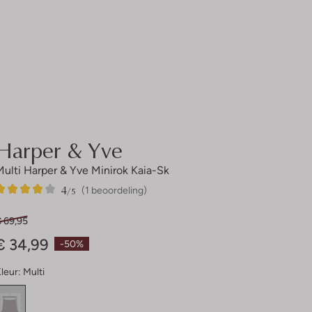
Harper & Yve
Multi Harper & Yve Minirok Kaia-Sk
4
1
4
/5
(1 beoordeling)
Sterren
€ 69,95
€ 34,99
-50%
leur:
Multi