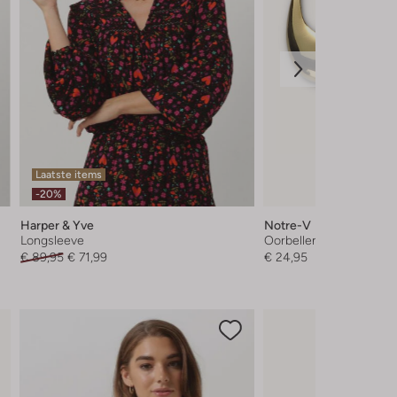
Laatste items
-20%
Harper & Yve
Notre-V
Longsleeve
Oorbellen
€ 89,95
€ 71,99
€ 24,95