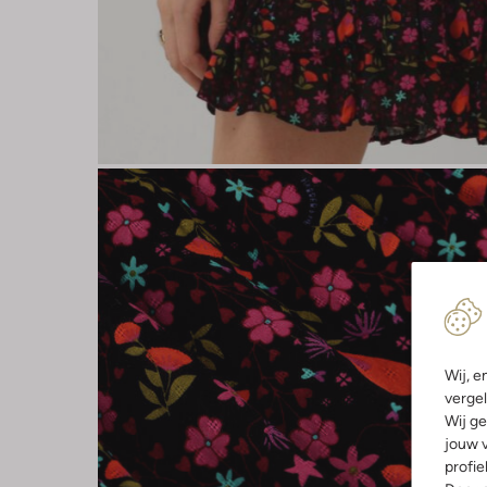
Wij, e
vergel
Wij ge
jouw v
profie