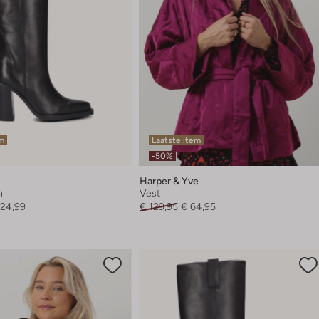
em
Laatste item
-50%
Harper & Yve
n
Vest
124,99
€ 129,95
€ 64,95