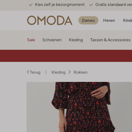
Kies zelf je bezorgmoment
Gratis standaard v
Dames
Heren
Kind
Sale
Schoenen
Kleding
Tassen & Accessoires
Terug
Kleding
Rokken