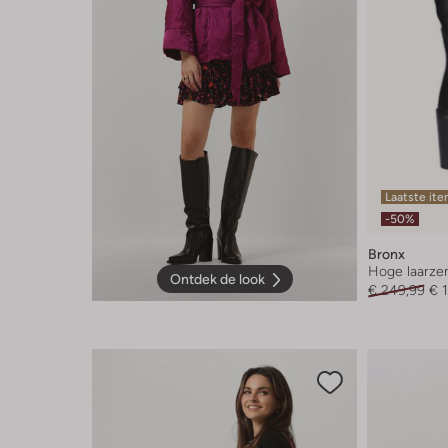
Laatste it
-50%
Bronx
Hoge laarze
Ontdek de look
€ 249,99
€ 