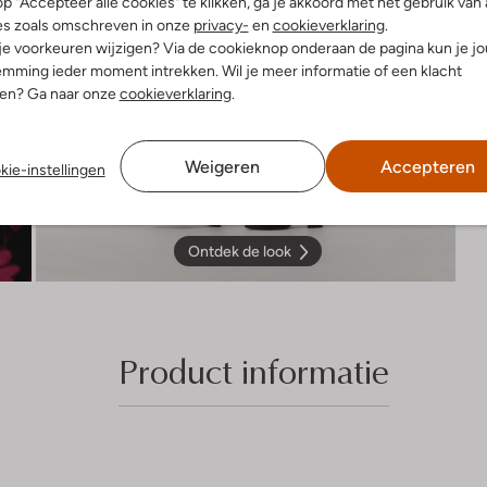
p "Accepteer alle cookies" te klikken, ga je akkoord met het gebruik van 
es zoals omschreven in onze
privacy-
en
cookieverklaring
.
 je voorkeuren wijzigen? Via de cookieknop onderaan de pagina kun je j
mming ieder moment intrekken. Wil je meer informatie of een klacht
nen? Ga naar onze
cookieverklaring
.
Weigeren
Accepteren
kie-instellingen
Ontdek de look
Product informatie