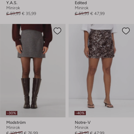
Y.a.s.
Edited
Minirok
Minirok
€ 59,99
€ 35,99
€ 59,99
€ 47,99
-30%
-40%
Modström
Notre-V
Minirok
Minirok
€ 109,99
€ 76,99
€ 79,99
€ 47,99