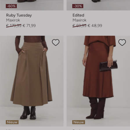
-60%
-30%
Ruby Tuesday
Edited
Maxirok
Maxirok
€ 179,99
€ 71,99
€ 69,99
€ 48,99
Nieuw
Nieuw