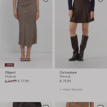
-30%
Object
Co'couture
Midirok
Minirok
€ 54,99
€ 37,99
€ 79,99
+ meer kleuren