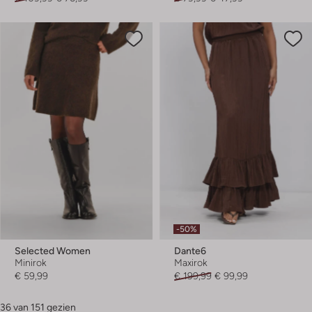
-50%
Selected Women
Dante6
Minirok
Maxirok
€ 59,99
€ 199,99
€ 99,99
36 van 151 gezien