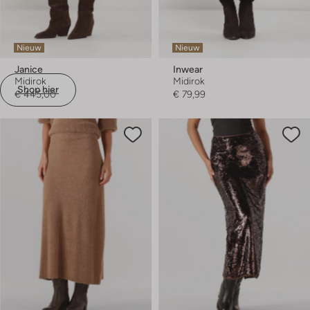
Nieuw
Nieuw
Janice
Inwear
Midirok
Midirok
Shop hier
€ 445,00
€ 79,99