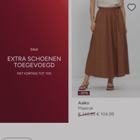
-30%
Aaiko
Maxirok
€ 149,99
€ 104,99