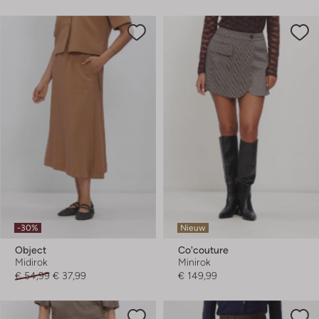
-30%
Nieuw
Object
Co'couture
Midirok
Minirok
€ 54,99
€ 37,99
€ 149,99