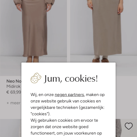
-50%
Jum, cookies!
Neo Noir
Aimee The Label
Midirok
Maxirok
€ 69,99
€ 119,99
€ 59,99
Wij, en onze
negen partners
, maken op
onze website gebruik van cookies en
+ meer kleuren
+ meer kleuren
vergelijkbare technieken (gezamenlijk:
"cookies").
Wij gebruiken cookies om ervoor te
zorgen dat onze website goed
functioneert, om jouw voorkeuren op