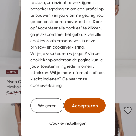
te slaan, om inzicht te verkrijgen in
bezoekersgedrag en om een profiel op
te bouwen van jouw online gedrag voor
gepersonaliseerde advertenties. Door
op "Accepteer alle cookies" te klikken,
ga je akkoord met het gebruik van alle
cookies zoals omschreven in onze
privacy-
en
cookieverklaring
.
Wil je je voorkeuren wijzigen? Via de
cookieknop onderaan de pagina kun je
jouw toestemming ieder moment
intrekken. Wil je meer informatie of een
-30%
Nieuw
klacht indienen? Ga naar onze
Msch Copenhagen
Haute L'amitié
cookieverklaring
.
Maxirok
Minirok
€ 69,99
€ 48,99
€ 129,99
Accepteren
Weigeren
Cookie-instellingen