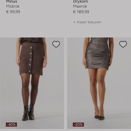
Minus
Drykorn
Midirok
Maxirok
€ 99,99
€ 189,99
+ meer kleuren
-40%
-20%