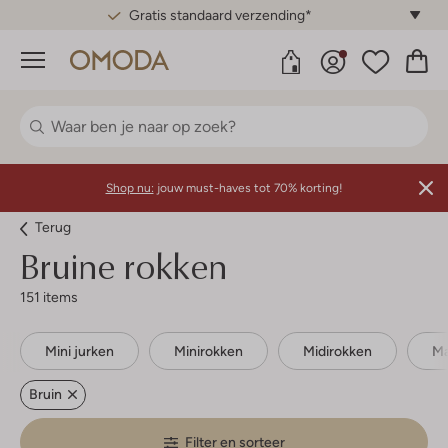
Gratis standaard verzending*
Menu
Shop nu:
jouw must-haves tot 70% korting!
Terug
Bruine rokken
151 items
Mini jurken
Minirokken
Midirokken
Ma
Bruin
Filter en sorteer