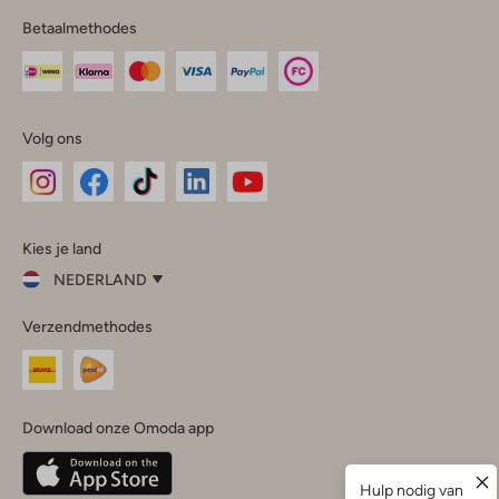
Betaalmethodes
Volg ons
Omoda
Omoda
Omoda
Omoda
Omoda
Kies je land
Instagram
Facebook
TikTok
LinkedIn
YouTube
NEDERLAND
Kies
Verzendmethodes
je
Sluit
land
Nederland
België
(Nederlands)
Download onze Omoda app
Belgique
(Français)
Deutschland