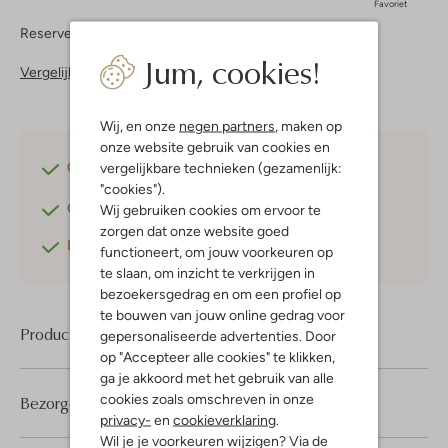
Favoriet
Reserveer direct in een van onze 37 boutiques
Jum, cookies!
Vergelijkbare items
Wij, en onze
negen partners
, maken op
onze website gebruik van cookies en
Gratis verzending
vanaf €75,-
vergelijkbare technieken (gezamenlijk:
"cookies").
Gratis retourneren
binnen 30 dagen*
Wij gebruiken cookies om ervoor te
zorgen dat onze website goed
Betaal achteraf
met Klarna
functioneert, om jouw voorkeuren op
te slaan, om inzicht te verkrijgen in
bezoekersgedrag en om een profiel op
te bouwen van jouw online gedrag voor
Product informatie
gepersonaliseerde advertenties. Door
op "Accepteer alle cookies" te klikken,
ga je akkoord met het gebruik van alle
cookies zoals omschreven in onze
Bezorgen & retourneren
privacy-
en
cookieverklaring
.
Wil je je voorkeuren wijzigen? Via de