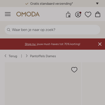
Gratis standaard verzending*
Menu
Shop nu:
jouw must-haves tot 70% korting!
Terug
Pantoffels Dames