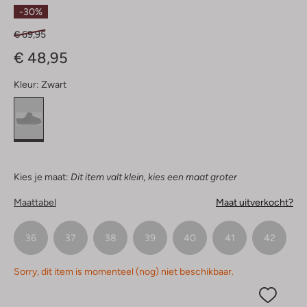
Sterren
-30%
€ 69,95
€ 48,95
Kleur:
Zwart
Kies je maat:
Dit item valt klein, kies een maat groter
Maattabel
Maat uitverkocht?
36
37
38
39
40
41
42
Sorry, dit item is momenteel (nog) niet beschikbaar.