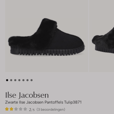
Ilse Jacobsen
Zwarte Ilse Jacobsen Pantoffels Tulip3871
2
3
2
/5
(3 beoordelingen)