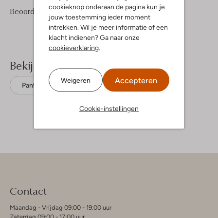
cookieknop onderaan de pagina kun je
3
2
Beoordelingen
(3)
2
/5
jouw toestemming ieder moment
Sterren
intrekken. Wil je meer informatie of een
klacht indienen? Ga naar onze
cookieverklaring
.
Bekijk meer
Accepteren
Weigeren
Pantoffels
Ilse Jacobsen
Leer
Cookie-instellingen
Contact
Maandag - Vrijdag 09:00 - 19:00 uur
Zaterdag 09:00 - 17:00 uur