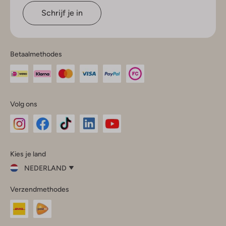
Schrijf je in
Betaalmethodes
Volg ons
Omoda
Omoda
Omoda
Omoda
Omoda
Kies je land
Instagram
Facebook
TikTok
LinkedIn
YouTube
NEDERLAND
Kies
Verzendmethodes
je
Sluit
land
Nederland