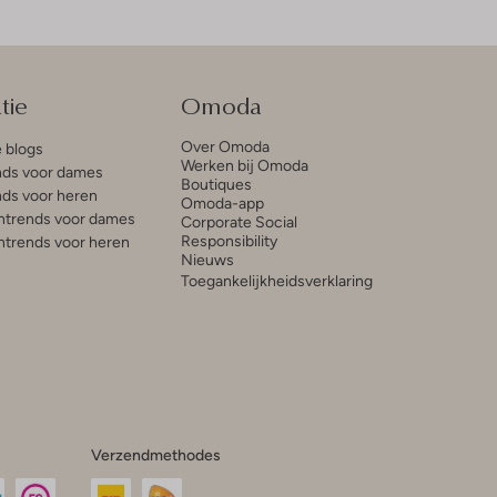
tie
Omoda
Over Omoda
e blogs
Werken bij Omoda
ds voor dames
Boutiques
ds voor heren
Omoda-app
trends voor dames
Corporate Social
Responsibility
trends voor heren
Nieuws
Toegankelijkheidsverklaring
Verzendmethodes