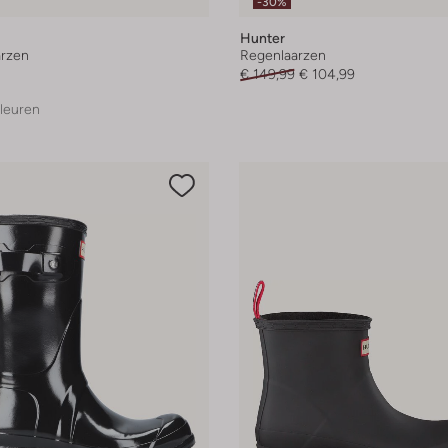
-30%
Hunter
rzen
Regenlaarzen
€ 149,99
€ 104,99
leuren