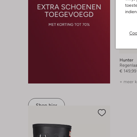
toeste
indie
Coo
Hunter
Regenlaa
€ 149,99
+ meer k
Shop hier