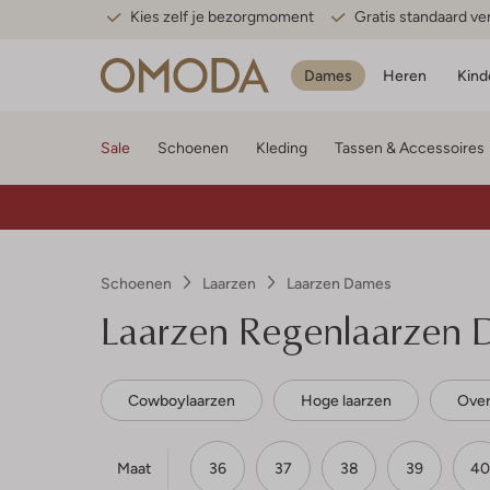
Kies zelf je bezorgmoment
Gratis standaard v
Dames
Heren
Kind
Sale
Schoenen
Kleding
Tassen & Accessoires
Schoenen
Laarzen
Laarzen Dames
Laarzen Regenlaarzen 
Cowboylaarzen
Hoge laarzen
Over
Maat
36
37
38
39
40