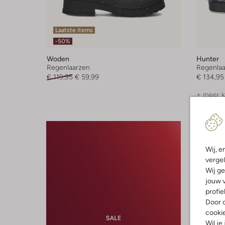
Laatste items
-50%
Woden
Hunter
Regenlaarzen
Regenlaa
€ 119,95
€ 59,99
€ 134,95
+ meer k
Wij, e
vergel
Wij ge
jouw v
profie
Door o
cooki
Wil je