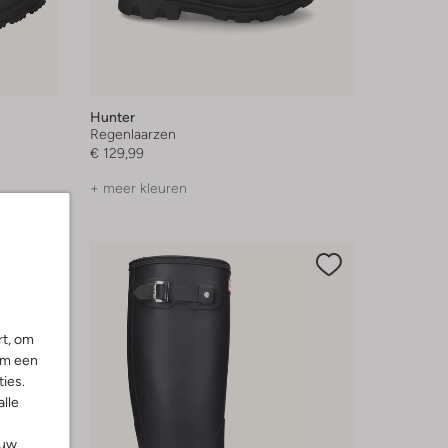
Hunter
Regenlaarzen
€ 129,99
+ meer kleuren
rt, om
om een
ies.
alle
ouw