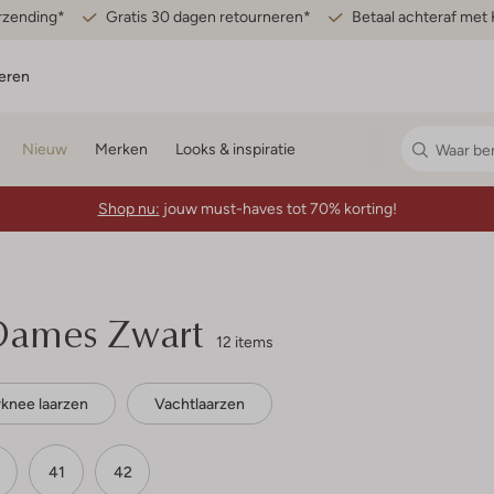
erzending*
Gratis 30 dagen retourneren*
Betaal achteraf met 
eren
Nieuw
Merken
Looks & inspiratie
Shop nu:
jouw must-haves tot 70% korting!
Dames Zwart
12 items
knee laarzen
Vachtlaarzen
41
42