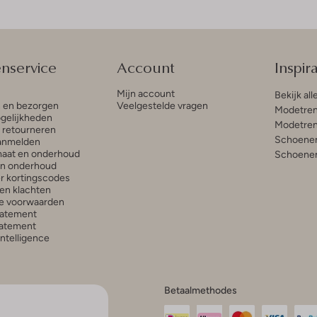
enservice
Account
Inspira
Mijn account
Bekijk all
n en bezorgen
Veelgestelde vragen
Modetren
gelijkheden
Modetren
n retourneren
Schoenen
anmelden
aat en onderhoud
Schoenen
en onderhoud
r kortingscodes
en klachten
e voorwaarden
tatement
atement
 Intelligence
Betaalmethodes