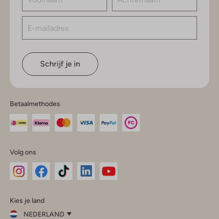
Schrijf je in
Betaalmethodes
Volg ons
Omoda
Omoda
Omoda
Omoda
Omoda
Kies je land
Instagram
Facebook
TikTok
LinkedIn
YouTube
NEDERLAND