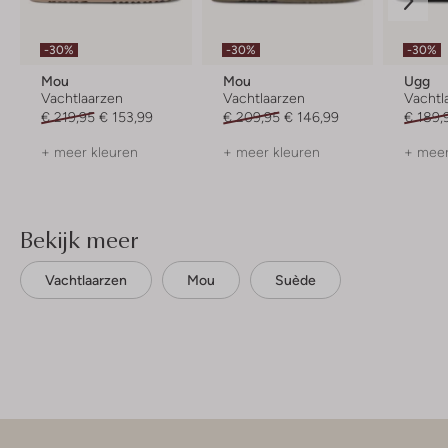
-30%
-30%
-30%
Mou
Mou
Ugg
Vachtlaarzen
Vachtlaarzen
Vachtl
€ 219,95
€ 153,99
€ 209,95
€ 146,99
€ 189,
+ meer kleuren
+ meer kleuren
+ meer
Bekijk meer
Vachtlaarzen
Mou
Suède