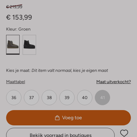
€ 219,99
€ 153,99
Kleur:
Groen
Kies je maat:
Dit item valt normaal, kies je eigen maat
Maattabel
Maat uitverkocht?
36
37
38
39
40
41
Voeg toe
Bekijk voorraad in boutiques