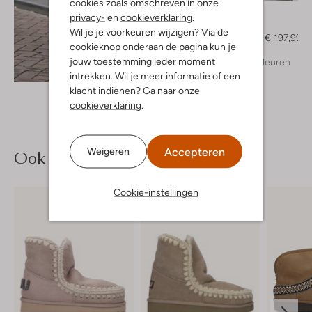
cookies zoals omschreven in onze
Elvine
privacy-
en
cookieverklaring
.
Parka
Wil je je voorkeuren wijzigen? Via de
€ 329,99
€ 197,99
cookieknop onderaan de pagina kun je
jouw toestemming ieder moment
+ meer kleuren
Ontdek de look
intrekken. Wil je meer informatie of een
klacht indienen? Ga naar onze
cookieverklaring
.
Accepteren
Weigeren
Ook iets voor jou?
Cookie-instellingen