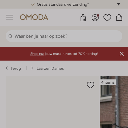
Gratis standaard verzending*
Menu
Shop nu:
jouw must-haves tot 70% korting!
Terug
Laarzen Dames
4 items