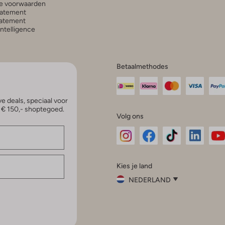
e voorwaarden
tatement
atement
 Intelligence
Betaalmethodes
e deals, speciaal voor
p € 150,- shoptegoed.
Volg ons
Omoda
Omoda
Omoda
Omoda
Om
Kies je land
Instagram
Facebook
TikTok
LinkedI
Yo
NEDERLAND
Kies
je
Sluit
land
Nederland