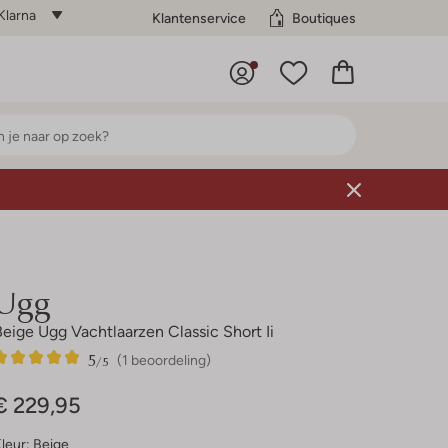
Klarna
Klantenservice
Boutiques
Ugg
Beige Ugg Vachtlaarzen Classic Short Ii
5
1
5
/5
(1 beoordeling)
Sterren
€ 229,95
leur:
Beige