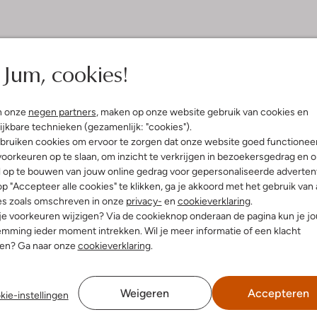
Jum, cookies!
n onze
negen partners
, maken op onze website gebruik van cookies en
ijkbare technieken (gezamenlijk: "cookies").
bruiken cookies om ervoor te zorgen dat onze website goed functionee
oorkeuren op te slaan, om inzicht te verkrijgen in bezoekersgedrag en 
l op te bouwen van jouw online gedrag voor gepersonaliseerde advertent
p "Accepteer alle cookies" te klikken, ga je akkoord met het gebruik van 
es zoals omschreven in onze
privacy-
en
cookieverklaring
.
 je voorkeuren wijzigen? Via de cookieknop onderaan de pagina kun je j
mming ieder moment intrekken. Wil je meer informatie of een klacht
nen? Ga naar onze
cookieverklaring
.
Weigeren
Accepteren
kie-instellingen