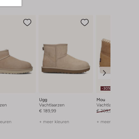
-30%
Ugg
Mou
rzen
Vachtlaarzen
Vachtlaarzen
€ 189,99
€ 209,95
€ 146,99
leuren
+ meer kleuren
+ meer kleuren