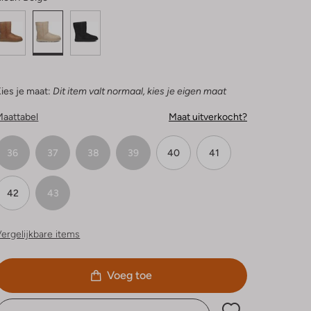
ies je maat:
Dit item valt normaal, kies je eigen maat
Maattabel
Maat uitverkocht?
36
37
38
39
40
41
42
43
ergelijkbare items
Voeg toe