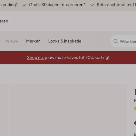
erzending*
Gratis 30 dagen retourneren*
Betaal achteraf met 
eren
Nieuw
Merken
Looks & inspiratie
Shop nu:
jouw must-haves tot 70% korting!
K