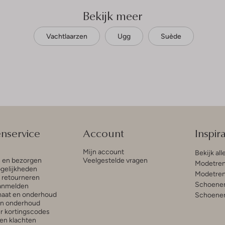
Bekijk meer
Vachtlaarzen
Ugg
Suède
enservice
Account
Inspira
Mijn account
Bekijk all
n en bezorgen
Veelgestelde vragen
Modetren
gelijkheden
Modetren
n retourneren
Schoenen
anmelden
aat en onderhoud
Schoenen
en onderhoud
r kortingscodes
en klachten