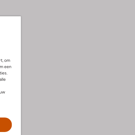
rt, om
om een
ies.
alle
ouw