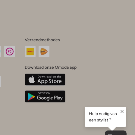
Verzendmethodes
Download onze Omoda app
oda
n
uTube