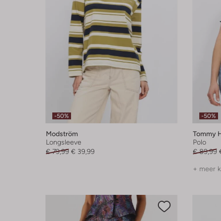
-50%
-50%
Modström
Tommy Hi
Longsleeve
Polo
€ 79,99
€ 39,99
€ 89,99
+ meer k