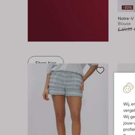
-30%
Notre-V
Blouse
€ 69,99
Shop hier
Wij, e
vergel
Wij ge
jouw v
profie