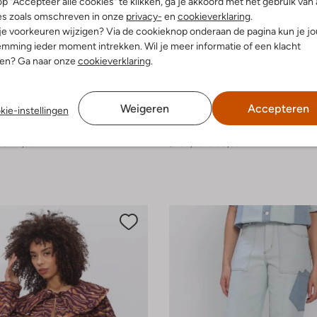
p "Accepteer alle cookies" te klikken, ga je akkoord met het gebruik van 
es zoals omschreven in onze
privacy-
en
cookieverklaring
.
 je voorkeuren wijzigen? Via de cookieknop onderaan de pagina kun je j
mming ieder moment intrekken. Wil je meer informatie of een klacht
nen? Ga naar onze
cookieverklaring
.
-60%
Weigeren
Accepteren
kie-instellingen
terdam
Y.a.s.
Mini jurk
€ 74,99
€ 99,99
€ 39,99