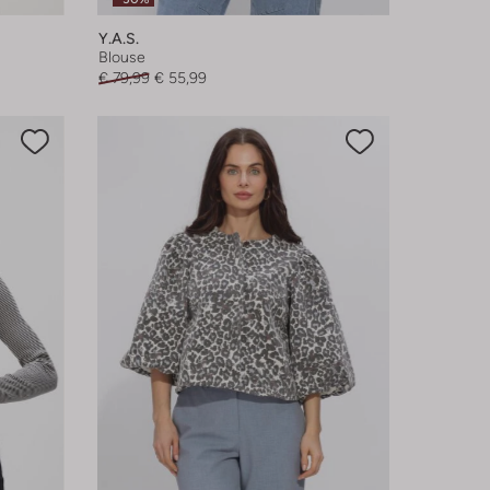
Y.a.s.
Blouse
€ 79,99
€ 55,99