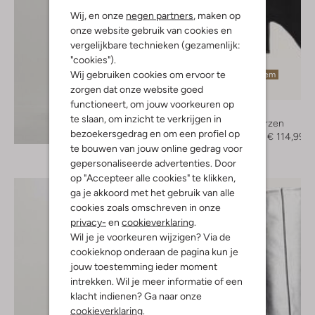
Wij, en onze
negen partners
, maken op
onze website gebruik van cookies en
vergelijkbare technieken (gezamenlijk:
"cookies").
Wij gebruiken cookies om ervoor te
Laatste item
zorgen dat onze website goed
-50%
functioneert, om jouw voorkeuren op
Notre-V
te slaan, om inzicht te verkrijgen in
Hoge laarzen
Ontdek de look
bezoekersgedrag en om een profiel op
€ 229,95
€ 114,99
te bouwen van jouw online gedrag voor
gepersonaliseerde advertenties. Door
op "Accepteer alle cookies" te klikken,
ga je akkoord met het gebruik van alle
cookies zoals omschreven in onze
privacy-
en
cookieverklaring
.
Wil je je voorkeuren wijzigen? Via de
cookieknop onderaan de pagina kun je
jouw toestemming ieder moment
intrekken. Wil je meer informatie of een
klacht indienen? Ga naar onze
cookieverklaring
.