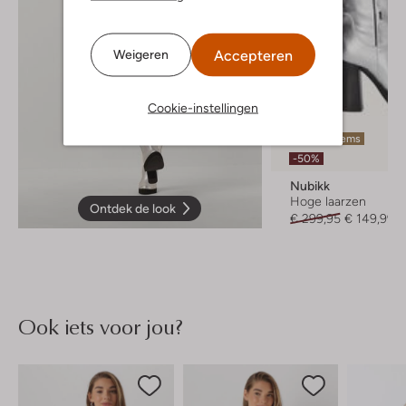
Accepteren
Weigeren
Cookie-instellingen
Laatste items
-50%
Nubikk
Hoge laarzen
Ontdek de look
€ 299,95
€ 149,99
Ook iets voor jou?