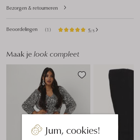
Bezorgen & retourneren
1
5
Beoordelingen
(1)
5
/5
Sterren
Maak je
look compleet
Jum, cookies!