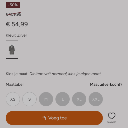
Sterren
-50%
€ 109,95
€ 54,99
Kleur:
Zilver
Kies je maat:
Dit item valt normaal, kies je eigen maat
Maattabel
Maat uitverkocht?
XS
S
M
L
XL
XXL
Voeg toe
Favoriet