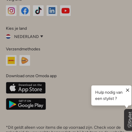
Omoda
Omoda
Omoda
Omoda
Omoda
Kies je land
Instagram
Facebook
TikTok
LinkedIn
YouTube
NEDERLAND
Kies
Verzendmethodes
je
Sluit
land
Nederland
België
(Nederlands)
Download onze Omoda app
Belgique
(Français)
Deutschland
*Dit geldt alleen voor items die op voorraad zijn. Check voor de