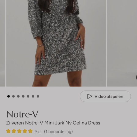
Video afspelen
Notre-V
Zilveren Notre-V Mini Jurk Nv Celina Dress
5
1
5
/5
(1 beoordeling)