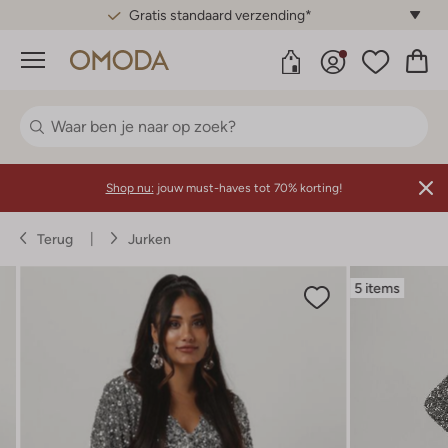
Gratis standaard verzending*
Menu
Shop nu:
jouw must-haves tot 70% korting!
Terug
Jurken
5 items