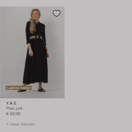
Laatste maten
Y.a.s.
Maxi jurk
€ 69,99
+ meer kleuren