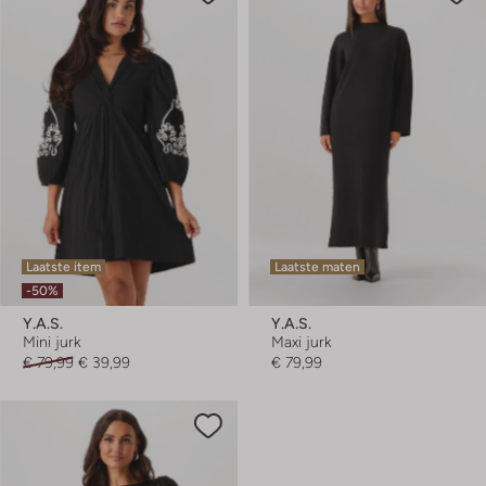
Laatste item
Laatste maten
-50%
Y.a.s.
Y.a.s.
Mini jurk
Maxi jurk
€ 79,99
€ 39,99
€ 79,99