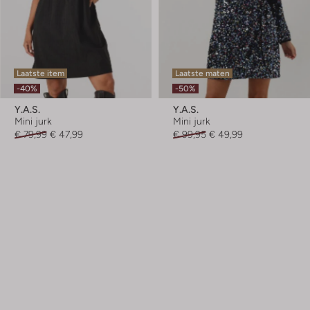
Laatste item
Laatste maten
-40%
-50%
Y.a.s.
Y.a.s.
Mini jurk
Mini jurk
€ 79,99
€ 47,99
€ 99,95
€ 49,99