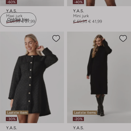
-60%
-40%
Y.a.s.
Y.a.s.
Maxi jurk
Mini jurk
Ontdek hier
€ 69,99
€ 27,99
€ 69,95
€ 41,99
Laatste item
Laatste items
-30%
-20%
Y.a.s.
Y.a.s.