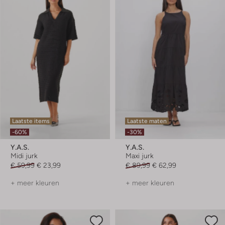
Laatste items
Laatste maten
-60%
-30%
Y.a.s.
Y.a.s.
Midi jurk
Maxi jurk
€ 59,99
€ 23,99
€ 89,99
€ 62,99
+ meer kleuren
+ meer kleuren