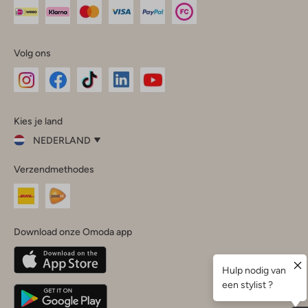
Volg ons
Omoda
Omoda
Omoda
Omoda
Omoda
Kies je land
Instagram
Facebook
TikTok
LinkedIn
YouTube
NEDERLAND
Kies
Verzendmethodes
je
Sluit
land
Nederland
België
(Nederlands)
Download onze Omoda app
Belgique
(Français)
Deutschland