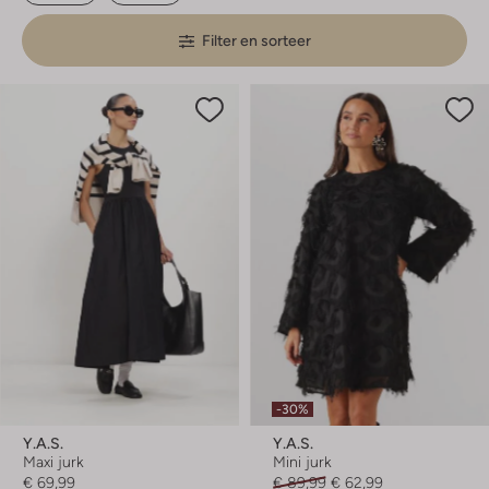
Filter en sorteer
-30%
Y.a.s.
Y.a.s.
Maxi jurk
Mini jurk
€ 69,99
€ 89,99
€ 62,99