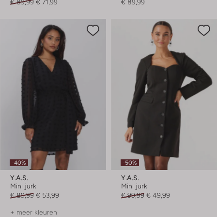
€ 89,99
€ 71,99
€ 89,99
-40%
-50%
Y.a.s.
Y.a.s.
Mini jurk
Mini jurk
€ 89,99
€ 53,99
€ 99,99
€ 49,99
+ meer kleuren