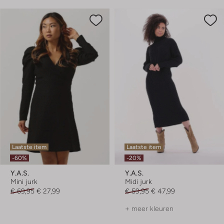
Laatste item
Laatste item
-60%
-20%
Y.a.s.
Y.a.s.
Mini jurk
Midi jurk
€ 69,95
€ 27,99
€ 59,95
€ 47,99
+ meer kleuren