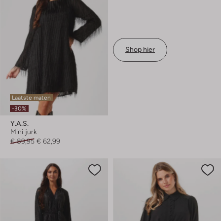
Shop hier
Laatste maten
-30%
Y.a.s.
Mini jurk
€ 89,95
€ 62,99