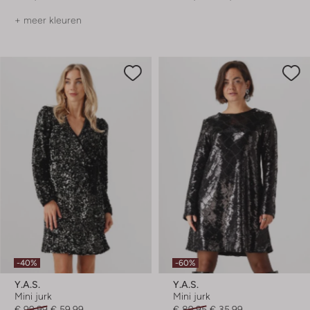
+ meer kleuren
-40%
-60%
Y.a.s.
Y.a.s.
Mini jurk
Mini jurk
€ 99,99
€ 59,99
€ 89,95
€ 35,99