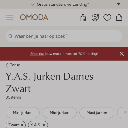
Gratis standaard verzending*
Menu
Shop nu:
jouw must-haves tot 70% korting!
Terug
Y.a.s.
Jurken Dames
Zwart
35 items
Mini jurken
Midi jurken
Maxi jurken
F
Zwart
Y.a.s.