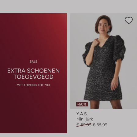
-60%
Y.a.s.
Mini jurk
€ 89,95
€ 35,99