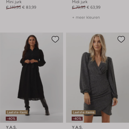
Mini jurk
Midi jurk
€ 119,95
€ 83,99
€ 79,99
€ 63,99
+ meer kleuren
Laatste item
Laatste items
-40%
-40%
Y.a.s.
Y.a.s.