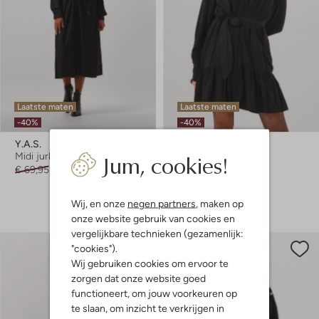
Laatste maten
Laatste maten
-40%
-40%
Y.a.s.
Y.a.s.
Jum, cookies!
Midi jurk
Mini jurk
€ 69,95
€ 41,99
€ 89,95
€ 53,99
+ meer kleuren
Wij, en onze
negen partners
, maken op
onze website gebruik van cookies en
vergelijkbare technieken (gezamenlijk:
"cookies").
Wij gebruiken cookies om ervoor te
zorgen dat onze website goed
functioneert, om jouw voorkeuren op
te slaan, om inzicht te verkrijgen in