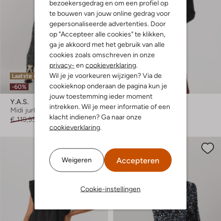
bezoekersgedrag en om een profiel op
te bouwen van jouw online gedrag voor
gepersonaliseerde advertenties. Door
op "Accepteer alle cookies" te klikken,
ga je akkoord met het gebruik van alle
cookies zoals omschreven in onze
privacy-
en
cookieverklaring
.
Wil je je voorkeuren wijzigen? Via de
Laatste items
Laatste items
cookieknop onderaan de pagina kun je
-60%
jouw toestemming ieder moment
Y.a.s.
Y.a.s.
intrekken. Wil je meer informatie of een
Midi jurk
Mini jurk
klacht indienen? Ga naar onze
€ 119,95
€ 47,99
€ 79,99
cookieverklaring
.
Accepteren
Weigeren
Cookie-instellingen