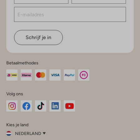
Schrijf je in
Betaalmethodes
Volg ons
Omoda
Omoda
Omoda
Omoda
Omoda
Kies je land
Instagram
Facebook
TikTok
LinkedIn
YouTube
NEDERLAND