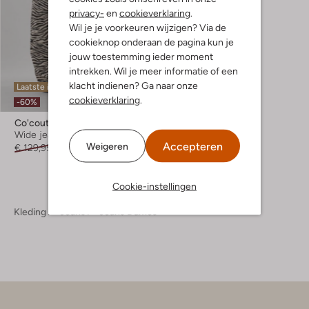
privacy-
en
cookieverklaring
.
Wil je je voorkeuren wijzigen? Via de
cookieknop onderaan de pagina kun je
jouw toestemming ieder moment
intrekken. Wil je meer informatie of een
klacht indienen? Ga naar onze
Laatste item
cookieverklaring
.
-60%
Co'couture
Wide jeans
Accepteren
Weigeren
€ 129,95
€ 51,99
Cookie-instellingen
Kleding
Jeans
Jeans Dames