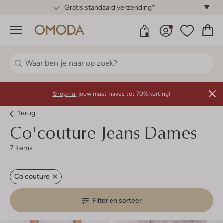
Gratis standaard verzending*
Menu
Shop nu:
jouw must-haves tot 70% korting!
Terug
Co'couture
Jeans Dames
7 items
Co'couture
Filter en sorteer