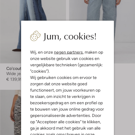
Jum, cookies!
Wij, en onze
negen partners
, maken op
Laatste maten
onze website gebruik van cookies en
vergelijkbare technieken (gezamenlijk:
Co'couture
Co'couture
"cookies").
Wide jeans
Wide jeans
Wij gebruiken cookies om ervoor te
€ 139,99
€ 129,99
zorgen dat onze website goed
functioneert, om jouw voorkeuren op
te slaan, om inzicht te verkrijgen in
bezoekersgedrag en om een profiel op
te bouwen van jouw online gedrag voor
gepersonaliseerde advertenties. Door
op "Accepteer alle cookies" te klikken,
ga je akkoord met het gebruik van alle
cookies zoals omschreven in onze