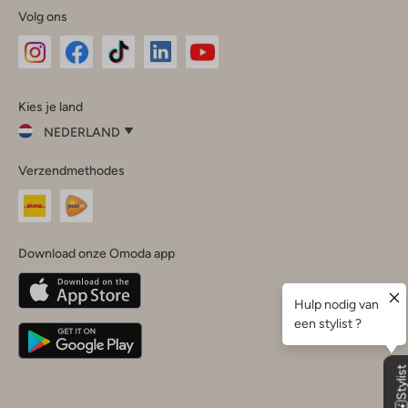
Volg ons
Omoda
Omoda
Omoda
Omoda
Omoda
Kies je land
Instagram
Facebook
TikTok
LinkedIn
YouTube
NEDERLAND
Kies
Verzendmethodes
je
Sluit
land
Nederland
België
(Nederlands)
Download onze Omoda app
Belgique
(Français)
Deutschland