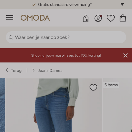
Gratis standaard verzending*
Menu
Shop nu:
jouw must-haves tot 70% korting!
Terug
Jeans Dames
5 items