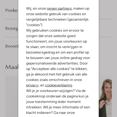
Wij, en onze
negen partners
, maken op
Product informatie
onze website gebruik van cookies en
vergelijkbare technieken (gezamenlijk:
"cookies").
Bezorgen & retourneren
Wij gebruiken cookies om ervoor te
zorgen dat onze website goed
functioneert, om jouw voorkeuren op
2
5
Beoordelingen
(2)
5
te slaan, om inzicht te verkrijgen in
/5
Sterren
bezoekersgedrag en om een profiel op
te bouwen van jouw online gedrag voor
gepersonaliseerde advertenties. Door
Maak je
look compleet
op "Accepteer alle cookies" te klikken,
ga je akkoord met het gebruik van alle
cookies zoals omschreven in onze
privacy-
en
cookieverklaring
.
Wil je je voorkeuren wijzigen? Via de
cookieknop onderaan de pagina kun je
jouw toestemming ieder moment
intrekken. Wil je meer informatie of een
klacht indienen? Ga naar onze