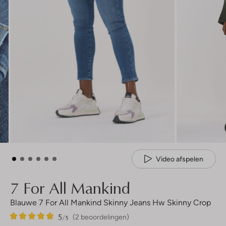
Video afspelen
7 For All Mankind
Blauwe 7 For All Mankind Skinny Jeans Hw Skinny Crop
5
2
5
/5
(2 beoordelingen)