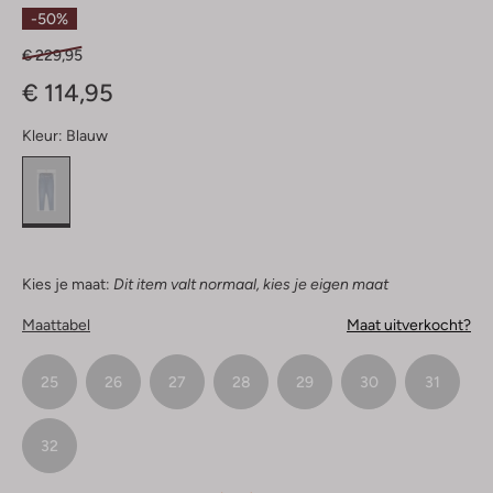
Sterren
-50%
€ 229,95
€ 114,95
Kleur:
Blauw
Kies je maat:
Dit item valt normaal, kies je eigen maat
Maattabel
Maat uitverkocht?
25
26
27
28
29
30
31
32