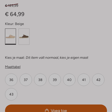
€ 129,99
€ 64,99
Kleur:
Beige
Kies je maat:
Dit item valt normaal, kies je eigen maat
Maattabel
36
37
38
39
40
41
42
43
Voeg toe