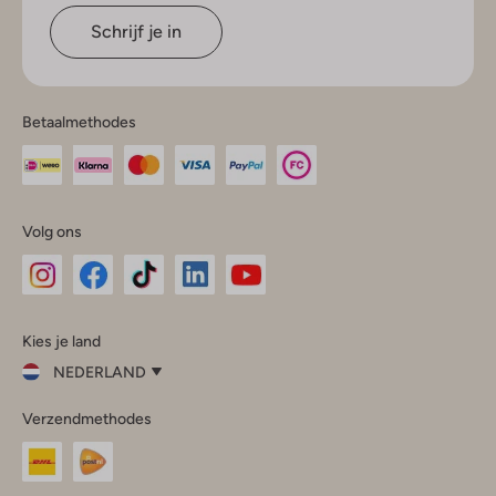
Schrijf je in
Betaalmethodes
Volg ons
Omoda
Omoda
Omoda
Omoda
Omoda
Kies je land
Instagram
Facebook
TikTok
LinkedIn
YouTube
NEDERLAND
Kies
Verzendmethodes
je
Sluit
land
Nederland