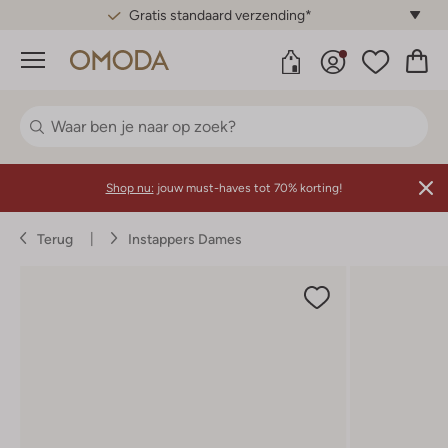
Gratis standaard verzending*
Menu
Shop nu:
jouw must-haves tot 70% korting!
Terug
Instappers Dames