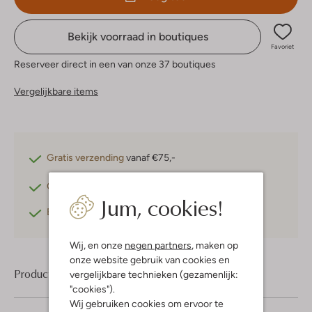
Bekijk voorraad in boutiques
Favoriet
Reserveer direct in een van onze 37 boutiques
Vergelijkbare items
Gratis verzending
vanaf €75,-
Gratis retourneren
binnen 30 dagen*
Jum, cookies!
Betaal achteraf
met Klarna
Wij, en onze
negen partners
, maken op
onze website gebruik van cookies en
Product informatie
vergelijkbare technieken (gezamenlijk:
"cookies").
Wij gebruiken cookies om ervoor te