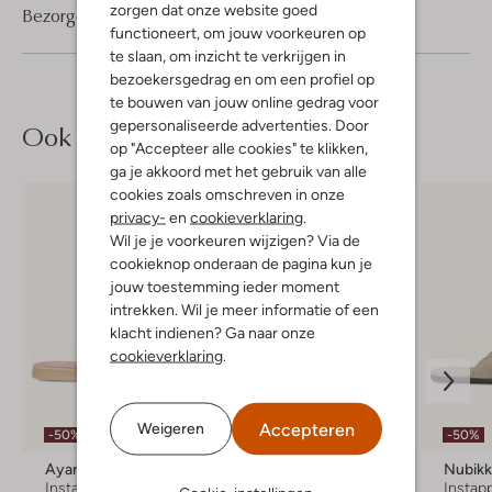
zorgen dat onze website goed
Bezorgen & retourneren
functioneert, om jouw voorkeuren op
te slaan, om inzicht te verkrijgen in
bezoekersgedrag en om een profiel op
te bouwen van jouw online gedrag voor
gepersonaliseerde advertenties. Door
Ook iets voor jou?
op "Accepteer alle cookies" te klikken,
ga je akkoord met het gebruik van alle
cookies zoals omschreven in onze
privacy-
en
cookieverklaring
.
Wil je je voorkeuren wijzigen? Via de
cookieknop onderaan de pagina kun je
jouw toestemming ieder moment
intrekken. Wil je meer informatie of een
klacht indienen? Ga naar onze
cookieverklaring
.
Accepteren
Weigeren
-50%
-30%
-50%
Ayana
Nubikk
Nubik
Instappers
Instappers
Instap