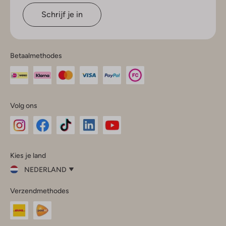
Schrijf je in
Betaalmethodes
Volg ons
Omoda
Omoda
Omoda
Omoda
Omoda
Kies je land
Instagram
Facebook
TikTok
LinkedIn
YouTube
NEDERLAND
Kies
Verzendmethodes
je
Sluit
land
Nederland