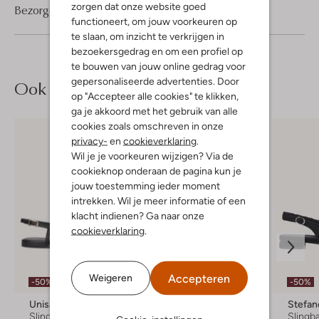
zorgen dat onze website goed
Bezorgen & retourneren
functioneert, om jouw voorkeuren op
te slaan, om inzicht te verkrijgen in
bezoekersgedrag en om een profiel op
te bouwen van jouw online gedrag voor
gepersonaliseerde advertenties. Door
Ook iets voor jou?
op "Accepteer alle cookies" te klikken,
ga je akkoord met het gebruik van alle
cookies zoals omschreven in onze
privacy-
en
cookieverklaring
.
Wil je je voorkeuren wijzigen? Via de
cookieknop onderaan de pagina kun je
jouw toestemming ieder moment
intrekken. Wil je meer informatie of een
klacht indienen? Ga naar onze
cookieverklaring
.
Accepteren
Weigeren
-50%
-70%
-50%
Unisa
Steve Madden
Stefan
Slingbacks
Slingbacks
Slingb