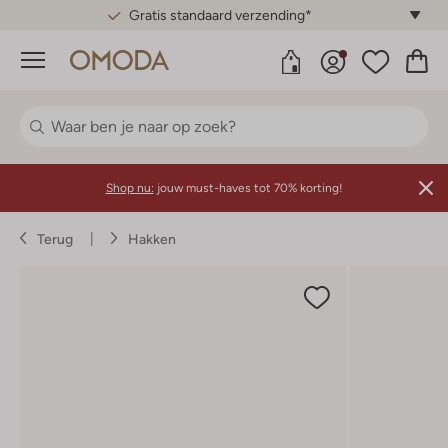
Gratis standaard verzending*
Menu
Shop nu:
jouw must-haves tot 70% korting!
Terug
Hakken