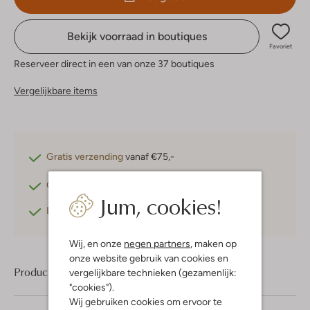
Bekijk voorraad in boutiques
Favoriet
Reserveer direct in een van onze 37 boutiques
Vergelijkbare items
Gratis verzending
vanaf €75,-
Gratis retourneren
binnen 30 dagen*
Jum, cookies!
Betaal achteraf
met Klarna
Wij, en onze
negen partners
, maken op
onze website gebruik van cookies en
Product informatie
vergelijkbare technieken (gezamenlijk:
"cookies").
Wij gebruiken cookies om ervoor te