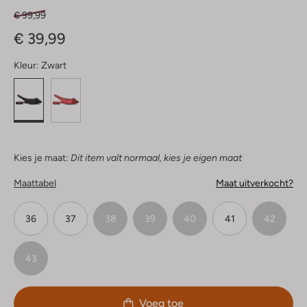
€ 99,99
€ 39,99
Kleur:
Zwart
Kies je maat:
Dit item valt normaal, kies je eigen maat
Maattabel
Maat uitverkocht?
36
37
38
39
40
41
42
43
Voeg toe