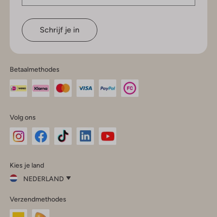
Schrijf je in
Betaalmethodes
Volg ons
Omoda
Omoda
Omoda
Omoda
Omoda
Kies je land
Instagram
Facebook
TikTok
LinkedIn
YouTube
NEDERLAND
Kies
Verzendmethodes
je
Sluit
land