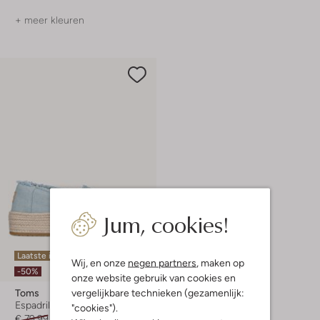
+ meer kleuren
Jum, cookies!
Laatste items
Wij, en onze
negen partners
, maken op
-50%
onze website gebruik van cookies en
vergelijkbare technieken (gezamenlijk:
Toms
Espadrilles
"cookies").
€ 79,99
€ 39,99