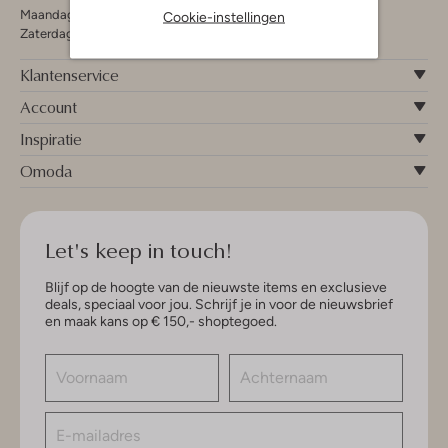
Maandag - Vrijdag 09:00 - 19:00 uur
Cookie-instellingen
Zaterdag 09:00 - 17:00 uur
Klantenservice
Account
Inspiratie
Omoda
Let's keep in touch!
Blijf op de hoogte van de nieuwste items en exclusieve
deals, speciaal voor jou. Schrijf je in voor de nieuwsbrief
en maak kans op € 150,- shoptegoed.