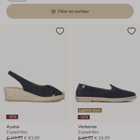
Filter en sorteer
Laatste item
-30%
-50%
Ayana
Verbenas
Espadrilles
Espadrilles
€ 119,99
€ 83,99
€ 69,99
€ 34,99