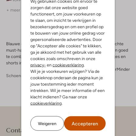
Wij gebruiken cookies om ervoor te
zorgen dat onze website goed
+ meer kleuren
functioneert, om jouw voorkeuren op
te slaan, om inzicht te verkrijgen in
bezoekersgedrag en om een profiel op
te bouwen van jouw online gedrag voor
gepersonaliseerde advertenties. Door
Blauwe espadrilles zijn op zich al heerlijk zomers en een echte
op "Accepteer alle cookies" te klikken,
must-have voor je garderobe. Deze tijdloze klassiekers zijn goed
ga je akkoord met het gebruik van alle
te combineren met je jeans maar ook met veel zomerjurkjes en
cookies zoals omschreven in onze
shorts in vrolijke kleuren.
privacy-
en
cookieverklaring
.
Meer
Minder
Wil je je voorkeuren wijzigen? Via de
Schoenen
Espadrilles
Espadrilles Dames
cookieknop onderaan de pagina kun je
jouw toestemming ieder moment
intrekken. Wil je meer informatie of een
klacht indienen? Ga naar onze
cookieverklaring
.
Accepteren
Weigeren
Contact