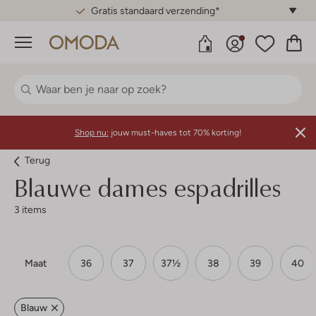
Gratis standaard verzending*
Menu
Shop nu:
jouw must-haves tot 70% korting!
Terug
Blauwe dames espadrilles
3 items
Maat
36
37
37½
38
39
40
Blauw