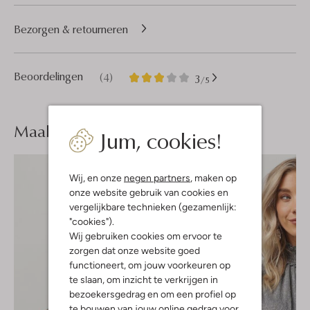
Bezorgen & retourneren
4
3
Beoordelingen
(4)
3
/5
Sterren
Maak je
look compleet
Jum, cookies!
Wij, en onze
negen partners
, maken op
onze website gebruik van cookies en
vergelijkbare technieken (gezamenlijk:
"cookies").
Wij gebruiken cookies om ervoor te
zorgen dat onze website goed
functioneert, om jouw voorkeuren op
te slaan, om inzicht te verkrijgen in
bezoekersgedrag en om een profiel op
te bouwen van jouw online gedrag voor