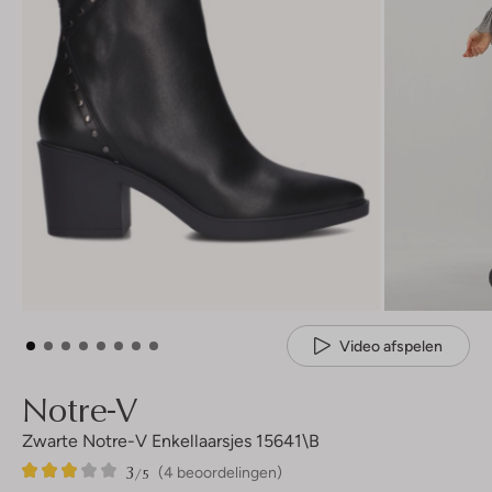
Video afspelen
Notre-V
Zwarte Notre-V Enkellaarsjes 15641\b
3
4
3
/5
(4 beoordelingen)