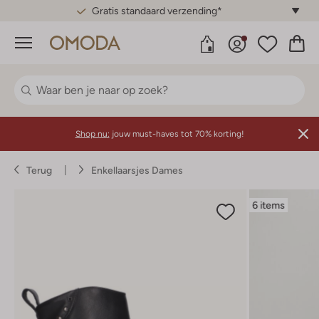
Gratis standaard verzending*
Menu
Shop nu:
jouw must-haves tot 70% korting!
Terug
Enkellaarsjes Dames
6 items