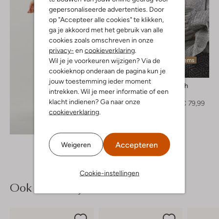
gepersonaliseerde advertenties. Door
op "Accepteer alle cookies" te klikken,
ga je akkoord met het gebruik van alle
cookies zoals omschreven in onze
privacy-
en
cookieverklaring
.
Wil je je voorkeuren wijzigen? Via de
Laatste items
cookieknop onderaan de pagina kun je
-20%
jouw toestemming ieder moment
Mos Mosh
intrekken. Wil je meer informatie of een
Blouse
klacht indienen? Ga naar onze
€ 99,95
€ 79,99
cookieverklaring
.
Ontdek de look
Accepteren
Weigeren
Cookie-instellingen
Ook iets voor jou?