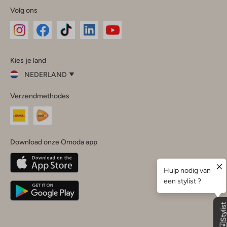
Volg ons
Omoda
Omoda
Omoda
Omoda
Omoda
Kies je land
Instagram
Facebook
TikTok
LinkedIn
YouTube
NEDERLAND
Kies
Verzendmethodes
je
Sluit
land
Nederland
België
(Nederlands)
Download onze Omoda app
Belgique
(Français)
Deutschland