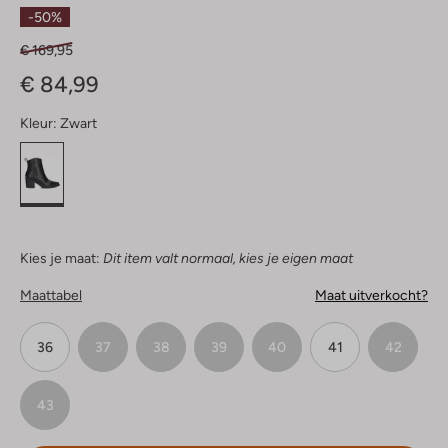
Sterren
-50%
€ 169,95
€ 84,99
Kleur:
Zwart
Kies je maat:
Dit item valt normaal, kies je eigen maat
Maattabel
Maat uitverkocht?
36
37
38
39
40
41
42
43