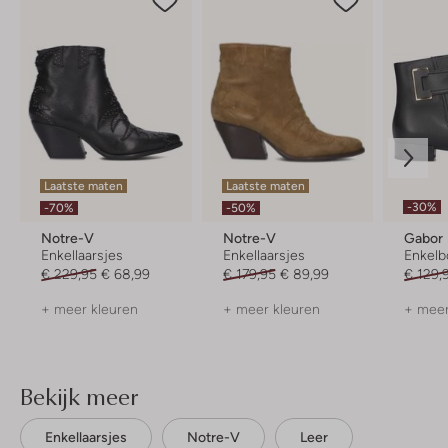
Laatste maten
Laatste maten
-30%
-70%
-50%
Notre-V
Notre-V
Gabor
Enkellaarsjes
Enkellaarsjes
Enkelb
€ 229,95
€ 68,99
€ 179,95
€ 89,99
€ 129,
+ meer kleuren
+ meer kleuren
+ meer
Bekijk meer
Enkellaarsjes
Notre-V
Leer