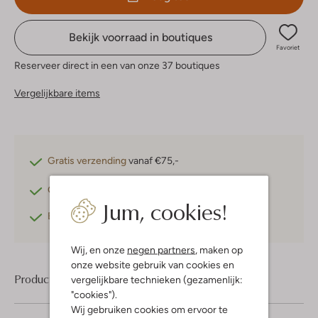
Bekijk voorraad in boutiques
Favoriet
Reserveer direct in een van onze 37 boutiques
Vergelijkbare items
Gratis verzending
vanaf €75,-
Gratis retourneren
binnen 30 dagen*
Jum, cookies!
Betaal achteraf
met Klarna
Wij, en onze
negen partners
, maken op
onze website gebruik van cookies en
Product informatie
vergelijkbare technieken (gezamenlijk:
"cookies").
Wij gebruiken cookies om ervoor te