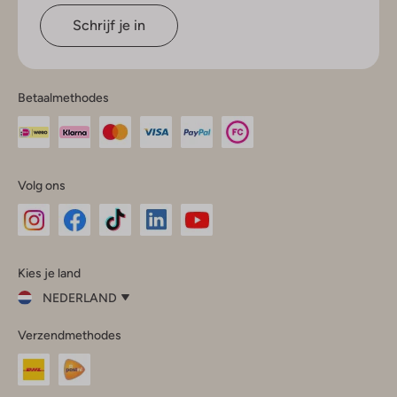
Schrijf je in
Betaalmethodes
Volg ons
Omoda
Omoda
Omoda
Omoda
Omoda
Kies je land
Instagram
Facebook
TikTok
LinkedIn
YouTube
NEDERLAND
Kies
Verzendmethodes
je
Sluit
land
Nederland