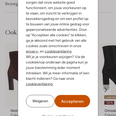
zorgen dat onze website goed
Bezorgen & retourneren
functioneert, om jouw voorkeuren op
te slaan, om inzicht te verkrijgen in
bezoekersgedrag en om een profiel op
te bouwen van jouw online gedrag voor
gepersonaliseerde advertenties. Door
Ook iets voor jou?
op "Accepteer alle cookies" te klikken,
ga je akkoord met het gebruik van alle
cookies zoals omschreven in onze
privacy-
en
cookieverklaring
.
Wil je je voorkeuren wijzigen? Via de
cookieknop onderaan de pagina kun je
jouw toestemming ieder moment
intrekken. Wil je meer informatie of een
klacht indienen? Ga naar onze
cookieverklaring
.
Laatst
Accepteren
Weigeren
-50%
-50%
Notre-V
Blasz
Omod
Enkellaarsjes
Enkellaarsjes
Enkell