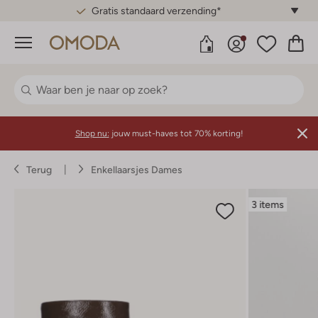
Gratis standaard verzending*
Menu
Shop nu:
jouw must-haves tot 70% korting!
Terug
Enkellaarsjes Dames
3 items