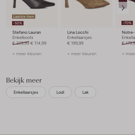
Laatste item
-70%
-50%
Stefano Lauran
Lina Locchi
Notre
Enkelboots
Enkellaarsjes
Enkell
€ 229,99
€ 114,99
€ 199,99
€ 179,
+ meer kleuren
+ meer kleuren
+ meer
Bekijk meer
Enkellaarsjes
Lodi
Lak