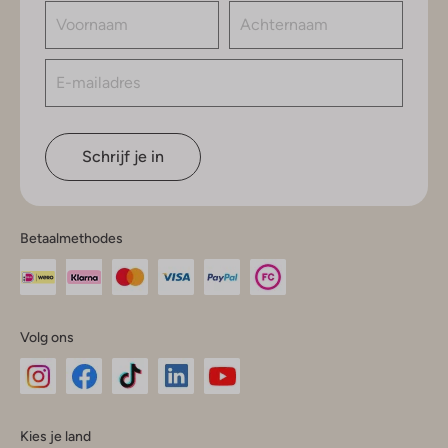
Schrijf je in
Betaalmethodes
Volg ons
Omoda
Omoda
Omoda
Omoda
Omoda
Kies je land
Instagram
Facebook
TikTok
LinkedIn
YouTube