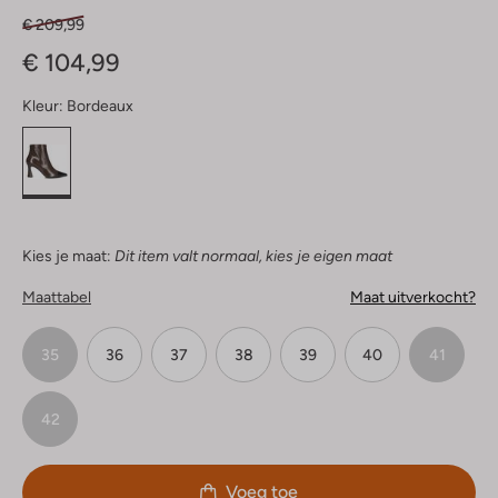
€ 209,99
€ 104,99
Kleur:
Bordeaux
Kies je maat:
Dit item valt normaal, kies je eigen maat
Maattabel
Maat uitverkocht?
35
36
37
38
39
40
41
42
Voeg toe