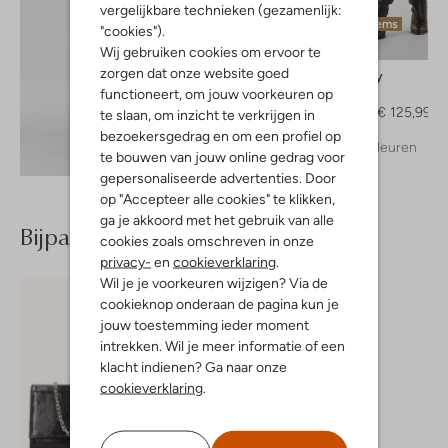
vergelijkbare technieken (gezamenlijk:
Laatste items
"cookies").
-30%
Wij gebruiken cookies om ervoor te
zorgen dat onze website goed
Japan Tky
Midi jurk
functioneert, om jouw voorkeuren op
€ 179,99
€ 125,99
te slaan, om inzicht te verkrijgen in
bezoekersgedrag en om een profiel op
+ meer kleuren
Ontdek de look
te bouwen van jouw online gedrag voor
gepersonaliseerde advertenties. Door
op "Accepteer alle cookies" te klikken,
ga je akkoord met het gebruik van alle
Bijpassende producten
cookies zoals omschreven in onze
privacy-
en
cookieverklaring
.
Wil je je voorkeuren wijzigen? Via de
cookieknop onderaan de pagina kun je
jouw toestemming ieder moment
intrekken. Wil je meer informatie of een
klacht indienen? Ga naar onze
cookieverklaring
.