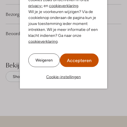
privacy-
en
cookieverklaring
.
Wil je je voorkeuren wijzigen? Via de
Bezorgen & retourneren
cookieknop onderaan de pagina kun je
jouw toestemming ieder moment
intrekken. Wil je meer informatie of een
2
4
Beoordelingen
(2)
4
/5
klacht indienen? Ga naar onze
Sterren
cookieverklaring
.
Accepteren
Weigeren
Bekijk meer
Cookie-instellingen
Shorts
Ibana
Leer