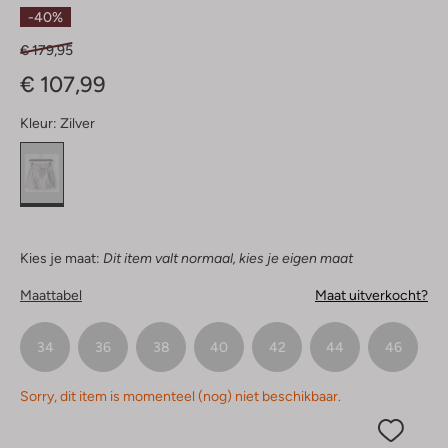
Sterren
-40%
€ 179,95
€ 107,99
Kleur:
Zilver
Kies je maat:
Dit item valt normaal, kies je eigen maat
Maattabel
Maat uitverkocht?
34
36
38
40
42
44
46
Sorry, dit item is momenteel (nog) niet beschikbaar.