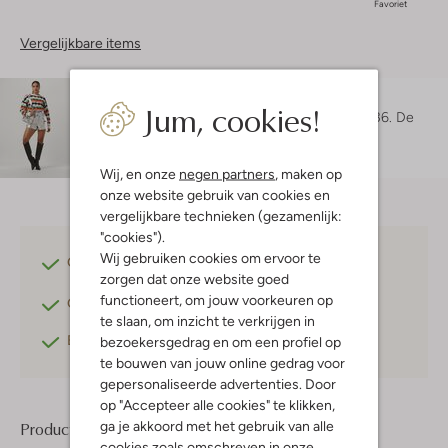
Favoriet
Vergelijkbare items
Maatadvies
Jum, cookies!
Maruschka is 1 meter 72 lang en draagt maat 36.
De
pasvorm is
slim
.
Wij, en onze
negen partners
, maken op
onze website gebruik van cookies en
vergelijkbare technieken (gezamenlijk:
"cookies").
Wij gebruiken cookies om ervoor te
Gratis verzending
vanaf €75,-
zorgen dat onze website goed
functioneert, om jouw voorkeuren op
Gratis retourneren
binnen 30 dagen*
te slaan, om inzicht te verkrijgen in
Betaal achteraf
met Klarna
bezoekersgedrag en om een profiel op
te bouwen van jouw online gedrag voor
gepersonaliseerde advertenties. Door
op "Accepteer alle cookies" te klikken,
ga je akkoord met het gebruik van alle
Product informatie
cookies zoals omschreven in onze