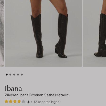
Ibana
Zilveren Ibana Broeken Sasha Metallic
4
2
4
/5
(2 beoordelingen)