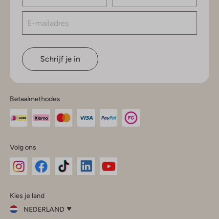
Schrijf je in
Betaalmethodes
Volg ons
Omoda
Omoda
Omoda
Omoda
Omoda
Kies je land
Instagram
Facebook
TikTok
LinkedIn
YouTube
NEDERLAND