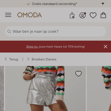
Gratis standaard verzending*
Menu
Shop nu:
jouw must-haves tot 70% korting!
Terug
Broeken Dames