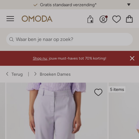
Gratis standaard verzending*
Menu
Shop nu:
jouw must-haves tot 70% korting!
Terug
Broeken Dames
5 items