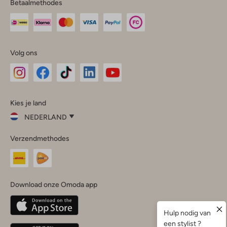
Betaalmethodes
Volg ons
Omoda
Omoda
Omoda
Omoda
Omoda
Kies je land
Instagram
Facebook
TikTok
LinkedIn
YouTube
NEDERLAND
Kies
Verzendmethodes
je
Sluit
land
Nederland
België
(Nederlands)
Download onze Omoda app
Belgique
(Français)
Deutschland