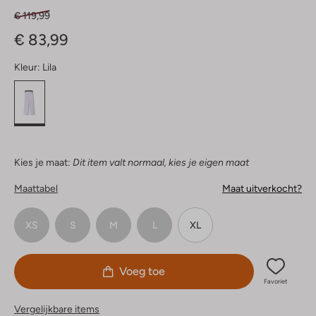
€ 119,99
€ 83,99
Kleur:
Lila
Kies je maat:
Dit item valt normaal, kies je eigen maat
Maattabel
Maat uitverkocht?
XS
S
M
L
XL
Voeg toe
Favoriet
Vergelijkbare items