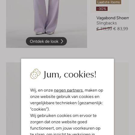
Laatste items
-30%
Vagabond Shoemak
Slingbacks
€ 119,99
€ 83,99
Ontdek de look
Jum, cookies!
Wij, en onze
negen partners
, maken op
onze website gebruik van cookies en
vergelijkbare technieken (gezamenlijk:
"cookies").
Wij gebruiken cookies om ervoor te
zorgen dat onze website goed
functioneert, om jouw voorkeuren op
te slaan, om inzicht te verkrijgen in