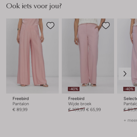
Ook iets voor jou?
-40%
-40%
Freebird
Freebird
Selec
Pantalon
Wijde broek
Pantal
€ 89,99
€ 109,99
€ 65,99
€ 89,9
+ meer