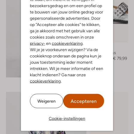
bezoekersgedrag en om een profiel op
te bouwen van jouw online gedrag voor
gepersonaliseerde advertenties. Door
op "Accepteer alle cookies" te klikken,
ga je akkoord met het gebruik van alle
cookies zoals omschreven in onze
-60%
privacy-
en
cookieverklaring
.
Toral
Wil je je voorkeuren wijzigen? Via de
Slingbacks
cookieknop onderaan de pagina kun je
€ 199,99
€ 79,99
jouw toestemming ieder moment
intrekken. Wil je meer informatie of een
Ontdek de look
klacht indienen? Ga naar onze
cookieverklaring
.
Accepteren
Weigeren
Cookie-instellingen