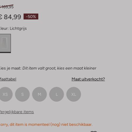
 169,95
€ 84,99
-50%
leur:
Lichtgrijs
ies je maat:
Dit item valt groot, kies een maat kleiner
Maattabel
Maat uitverkocht?
XS
S
M
L
XL
ergelijkbare items
orry, dit item is momenteel (nog) niet beschikbaar.