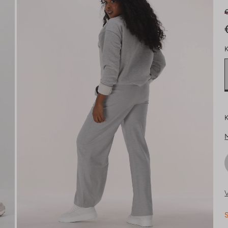
€
K
K
V
S