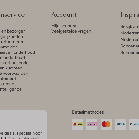
enservice
Account
Inspira
Mijn account
Bekijk all
n en bezorgen
Veelgestelde vragen
Modetren
gelijkheden
Modetren
n retourneren
Schoenen
anmelden
aat en onderhoud
Schoenen
en onderhoud
r kortingscodes
en klachten
e voorwaarden
tatement
atement
 Intelligence
Betaalmethodes
e deals, speciaal voor
p € 150,- shoptegoed.