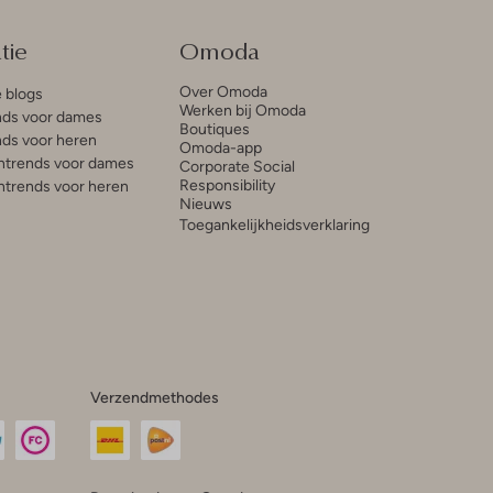
tie
Omoda
Over Omoda
e blogs
Werken bij Omoda
ds voor dames
Boutiques
ds voor heren
Omoda-app
trends voor dames
Corporate Social
Responsibility
trends voor heren
Nieuws
Toegankelijkheidsverklaring
Verzendmethodes