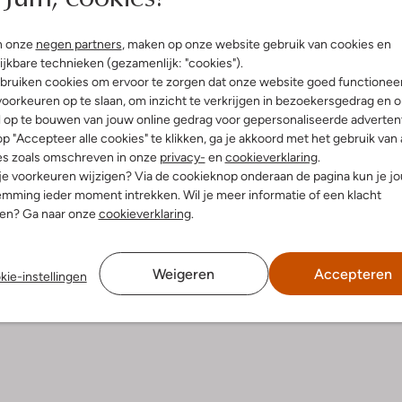
Bezorgen & retourneren
n onze
negen partners
, maken op onze website gebruik van cookies en
ijkbare technieken (gezamenlijk: "cookies").
bruiken cookies om ervoor te zorgen dat onze website goed functionee
oorkeuren op te slaan, om inzicht te verkrijgen in bezoekersgedrag en 
l op te bouwen van jouw online gedrag voor gepersonaliseerde advertent
elling & Pasvorm
Wasvoorschriften
p "Accepteer alle cookies" te klikken, ga je akkoord met het gebruik van 
es zoals omschreven in onze
privacy-
en
cookieverklaring
.
grijs
Beperkt wassen op 40 °C
 je voorkeuren wijzigen? Via de cookieknop onderaan de pagina kun je j
meleerd
mming ieder moment intrekken. Wil je meer informatie of een klacht
Strijken op maximaal 150 °C
olyester
nen? Ga naar onze
cookieverklaring
.
ercentages:
Kan niet in de droogtromme
er, 34% Viscose En 3% Elastaan
Gewone chemische reinigi
e:
Hoge Taille
Weigeren
Accepteren
kie-instellingen
Niet bleken
ide