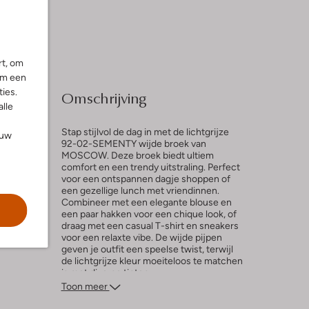
rt, om
om een
ies.
Omschrijving
alle
Stap stijlvol de dag in met de lichtgrijze
ouw
92-02-SEMENTY wijde broek van
MOSCOW. Deze broek biedt ultiem
comfort en een trendy uitstraling. Perfect
l
voor een ontspannen dagje shoppen of
een gezellige lunch met vriendinnen.
ng
Combineer met een elegante blouse en
een paar hakken voor een chique look, of
draag met een casual T-shirt en sneakers
voor een relaxte vibe. De wijde pijpen
geven je outfit een speelse twist, terwijl
de lichtgrijze kleur moeiteloos te matchen
is met diverse tinten.
Toon meer