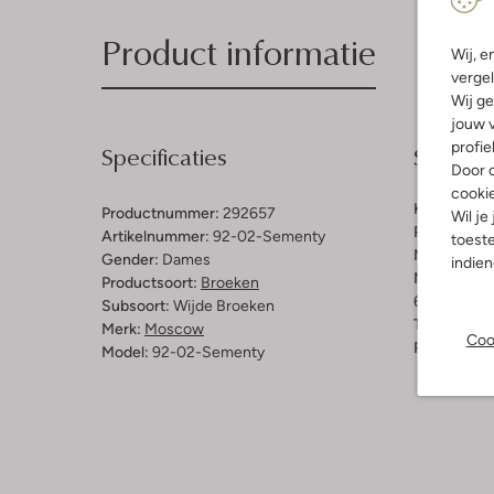
Product informatie
Wij, e
vergel
Wij ge
jouw v
profie
Specificaties
Samenst
Door o
cooki
Kleur:
Licht
Productnummer:
292657
Wil je
Patroon:
Ge
Artikelnummer:
92-02-Sementy
toeste
Materiaal:
P
Gender:
Dames
indie
Materiaalp
Productsoort:
Broeken
63% Polyest
Subsoort:
Wijde Broeken
Taillehoogt
Merk:
Moscow
Coo
Pasvorm:
W
Model:
92-02-Sementy