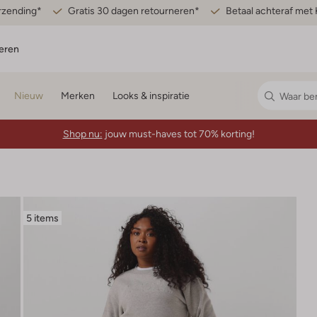
erzending*
Gratis 30 dagen retourneren*
Betaal achteraf met 
eren
Nieuw
Merken
Looks & inspiratie
Shop nu:
jouw must-haves tot 70% korting!
5 items