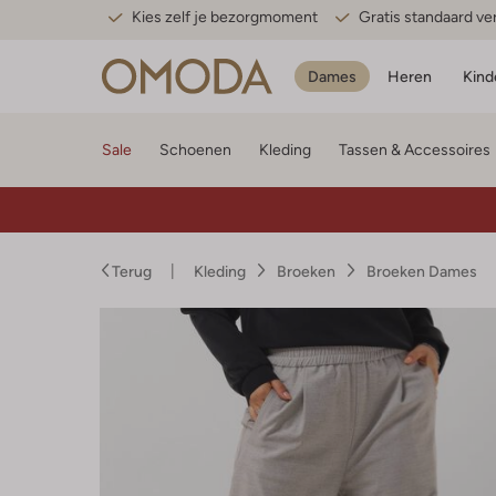
Kies zelf je bezorgmoment
Gratis standaard v
Dames
Heren
Kind
Sale
Schoenen
Kleding
Tassen & Accessoires
Terug
Kleding
Broeken
Broeken Dames