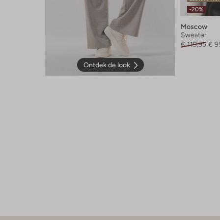
-20%
Moscow
Sweater
€ 119,95
€ 9
Ontdek de look