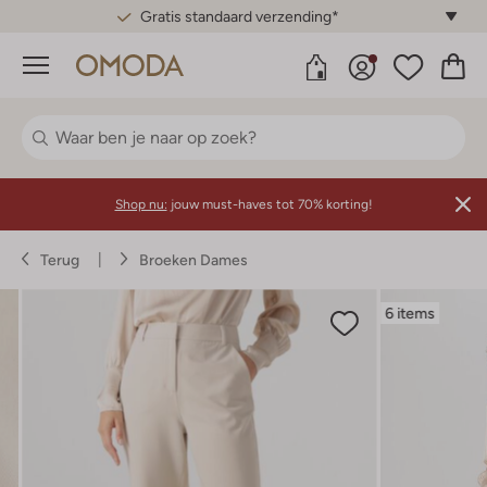
Gratis standaard verzending*
Menu
Shop nu:
jouw must-haves tot 70% korting!
Terug
Broeken Dames
6 items