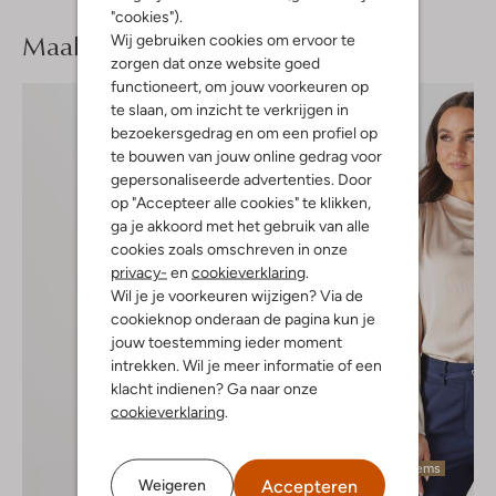
"cookies").
Maak je
look compleet
Wij gebruiken cookies om ervoor te
zorgen dat onze website goed
functioneert, om jouw voorkeuren op
te slaan, om inzicht te verkrijgen in
bezoekersgedrag en om een profiel op
te bouwen van jouw online gedrag voor
gepersonaliseerde advertenties. Door
op "Accepteer alle cookies" te klikken,
ga je akkoord met het gebruik van alle
cookies zoals omschreven in onze
privacy-
en
cookieverklaring
.
Wil je je voorkeuren wijzigen? Via de
cookieknop onderaan de pagina kun je
jouw toestemming ieder moment
intrekken. Wil je meer informatie of een
klacht indienen? Ga naar onze
cookieverklaring
.
Laatste items
Accepteren
Weigeren
-60%