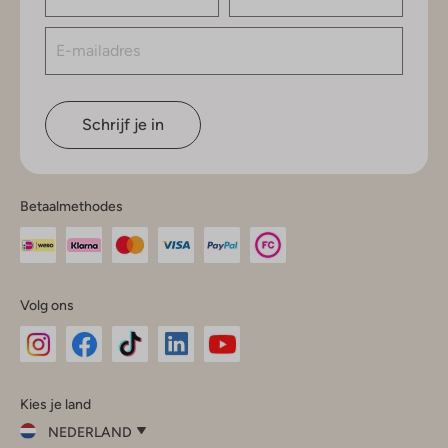
Schrijf je in
Betaalmethodes
Volg ons
Omoda
Omoda
Omoda
Omoda
Omoda
Kies je land
Instagram
Facebook
TikTok
LinkedIn
YouTube
NEDERLAND