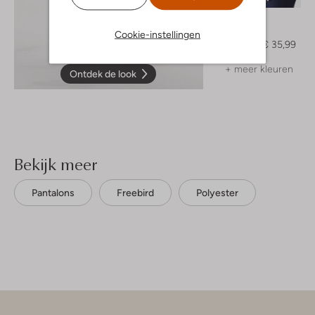
Freebird
Blouse
Cookie-instellingen
€ 89,99
€ 35,99
+ meer kleuren
Ontdek de look
Bekijk meer
Pantalons
Freebird
Polyester