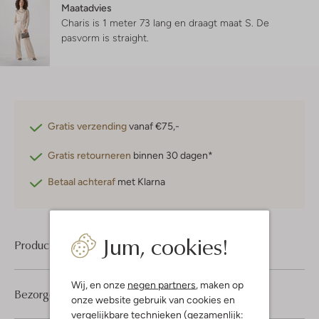
Maatadvies
Charis is 1 meter 73 lang en draagt maat S.
De
pasvorm is
straight
.
Gratis verzending
vanaf €75,-
Gratis retourneren
binnen 30 dagen*
Betaal achteraf
met Klarna
Jum, cookies!
Product informatie
Wij, en onze
negen partners
, maken op
Bezorgen & retourneren
onze website gebruik van cookies en
vergelijkbare technieken (gezamenlijk: