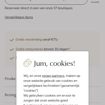
Favoriet
Reserveer direct in een van onze 37 boutiques
Vergelijkbare items
Gratis verzending
vanaf €75,-
Gratis retourneren
binnen 30 dagen*
Betaal achteraf
met Klarna
Jum, cookies!
Wij, en onze
negen partners
, maken op
Product informatie
onze website gebruik van cookies en
vergelijkbare technieken (gezamenlijk:
"cookies").
Bezorgen & retourneren
Wij gebruiken cookies om ervoor te
zorgen dat onze website goed