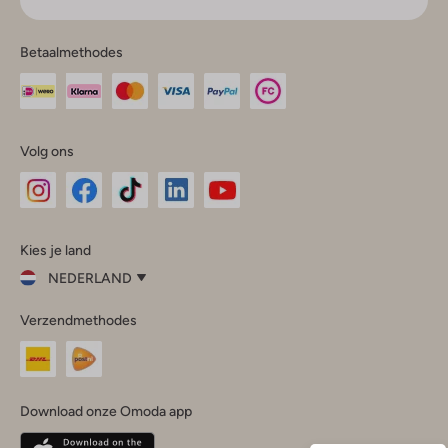
Betaalmethodes
Volg ons
Omoda
Omoda
Omoda
Omoda
Omoda
Kies je land
Instagram
Facebook
TikTok
LinkedIn
YouTube
NEDERLAND
Kies
Verzendmethodes
je
Sluit
land
Nederland
België
(Nederlands)
Download onze Omoda app
Belgique
(Français)