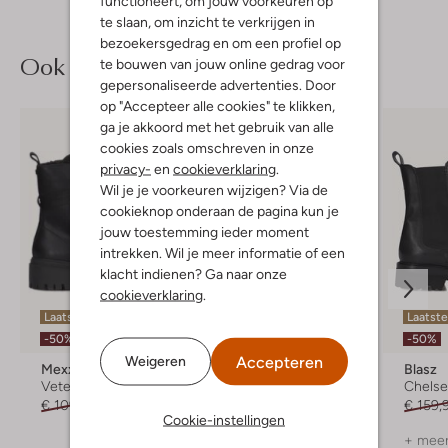
functioneert, om jouw voorkeuren op
te slaan, om inzicht te verkrijgen in
bezoekersgedrag en om een profiel op
Ook iets voor jou?
te bouwen van jouw online gedrag voor
gepersonaliseerde advertenties. Door
op "Accepteer alle cookies" te klikken,
ga je akkoord met het gebruik van alle
cookies zoals omschreven in onze
privacy-
en
cookieverklaring
.
Wil je je voorkeuren wijzigen? Via de
cookieknop onderaan de pagina kun je
jouw toestemming ieder moment
intrekken. Wil je meer informatie of een
klacht indienen? Ga naar onze
cookieverklaring
.
Laatste maten
Laatst
-50%
-50%
-50%
Accepteren
Weigeren
Mexx
Omoda
Blasz
Veterboots
Enkelboots
Chelse
€ 109,95
€ 54,99
€ 119,95
€ 59,99
€ 159,
Cookie-instellingen
+ meer kleuren
+ meer