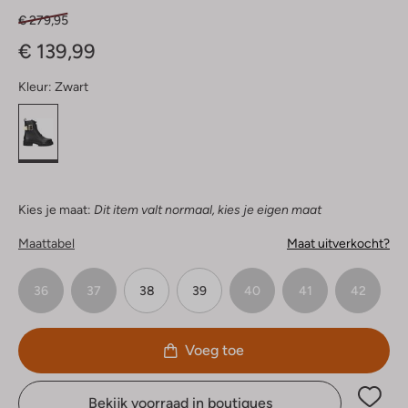
€ 279,95
€ 139,99
Kleur:
Zwart
Kies je maat:
Dit item valt normaal, kies je eigen maat
Maattabel
Maat uitverkocht?
36
37
38
39
40
41
42
Voeg toe
Bekijk voorraad in boutiques