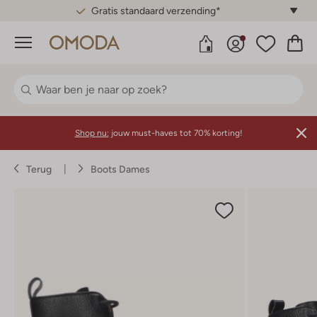
Gratis standaard verzending*
Menu
Shop nu:
jouw must-haves tot 70% korting!
Terug
Boots Dames