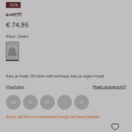
Sterren
-50%
€ 149,95
€ 74,95
Kleur:
Zwart
Kies je maat:
Dit item valt normaal, kies je eigen maat
Maattabel
Maat uitverkocht?
XS
S
M
L
XL
Sorry, dit item is momenteel (nog) niet beschikbaar.