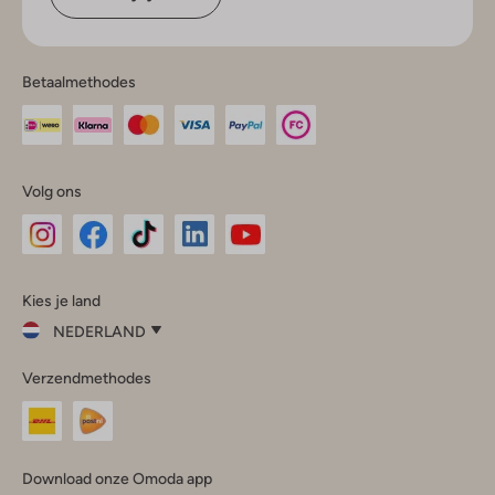
Betaalmethodes
Volg ons
Omoda
Omoda
Omoda
Omoda
Omoda
Kies je land
Instagram
Facebook
TikTok
LinkedIn
YouTube
NEDERLAND
Kies
Verzendmethodes
je
Sluit
land
Nederland
België
(Nederlands)
Download onze Omoda app