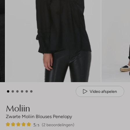
Video afspelen
Moliin
Zwarte Moliin Blouses Penelopy
5
2
5
/5
(2 beoordelingen)