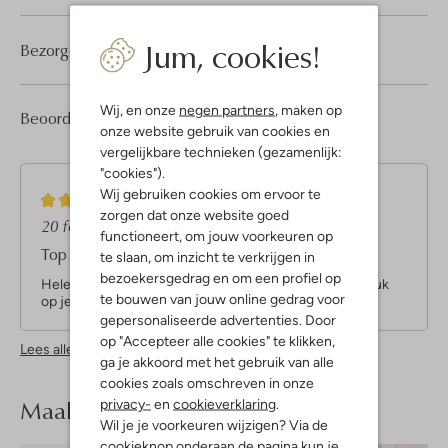
Jum, cookies!
Bezorgen & retourneren
Wij, en onze
negen partners
, maken op
2
5
Beoordelingen
(2)
5
/5
onze website gebruik van cookies en
Sterren
vergelijkbare technieken (gezamenlijk:
"cookies").
Wij gebruiken cookies om ervoor te
5
(5)
zorgen dat onze website goed
S
20 februari 2022
door D
functioneert, om jouw voorkeuren op
t
Top
te slaan, om inzicht te verkrijgen in
e
bezoekersgedrag en om een profiel op
r
Hele leuke en vlotte blouse! Pasvorm is goed! Staat leuk
te bouwen van jouw online gedrag voor
r
op jeans! Heb de blouse ook in wit!
gepersonaliseerde advertenties. Door
e
op "Accepteer alle cookies" te klikken,
n
Lees alle beoordelingen
ga je akkoord met het gebruik van alle
cookies zoals omschreven in onze
Maak je
look compleet
privacy-
en
cookieverklaring
.
Wil je je voorkeuren wijzigen? Via de
cookieknop onderaan de pagina kun je