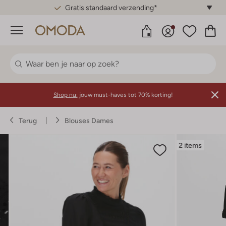
Gratis standaard verzending*
Menu
Shop nu:
jouw must-haves tot 70% korting!
Terug
Blouses Dames
2 items