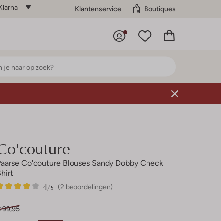
Klarna
Klantenservice
Boutiques
Co'couture
Paarse Co'couture Blouses Sandy Dobby Check
Shirt
4
2
4
/5
(2 beoordelingen)
Sterren
€ 99,95