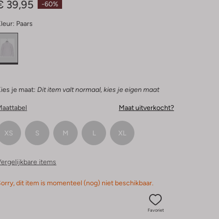
€ 39,95
-60%
leur:
Paars
ies je maat:
Dit item valt normaal, kies je eigen maat
Maattabel
Maat uitverkocht?
XS
S
M
L
XL
ergelijkbare items
orry, dit item is momenteel (nog) niet beschikbaar.
Favoriet