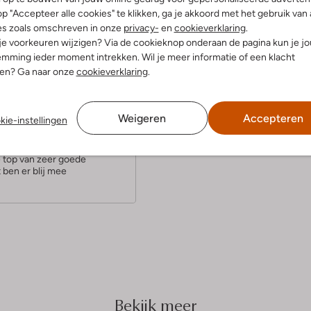
p "Accepteer alle cookies" te klikken, ga je akkoord met het gebruik van 
es zoals omschreven in onze
privacy-
en
cookieverklaring
.
 je voorkeuren wijzigen? Via de cookieknop onderaan de pagina kun je j
mming ieder moment intrekken. Wil je meer informatie of een klacht
nen? Ga naar onze
cookieverklaring
.
(4)
rt 2022
door thea
Weigeren
Accepteren
kie-instellingen
dit een hele mooie goed
e top van zeer goede
t ben er blij mee
Bekijk meer