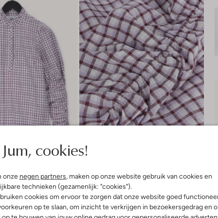
Jum, cookies!
n onze
negen partners
, maken op onze website gebruik van cookies en
ijkbare technieken (gezamenlijk: "cookies").
bruiken cookies om ervoor te zorgen dat onze website goed functionee
oorkeuren op te slaan, om inzicht te verkrijgen in bezoekersgedrag en 
Product informatie
l op te bouwen van jouw online gedrag voor gepersonaliseerde advertent