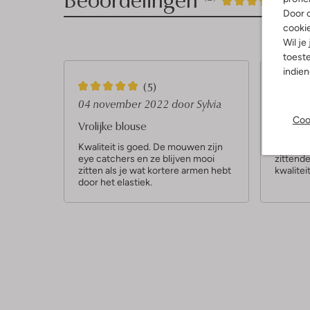
4
/5
Door o
Sterren
cooki
Wil je
toeste
indie
5
4
(5)
S
S
04 november 2022
door Sylvia
16 maa
Coo
t
t
Vrolijke blouse
top
e
e
Kwaliteit is goed. De mouwen zijn
ik vind 
eye catchers en ze blijven mooi
zittend
r
r
zitten als je wat kortere armen hebt
kwalitei
r
r
door het elastiek.
e
e
n
n