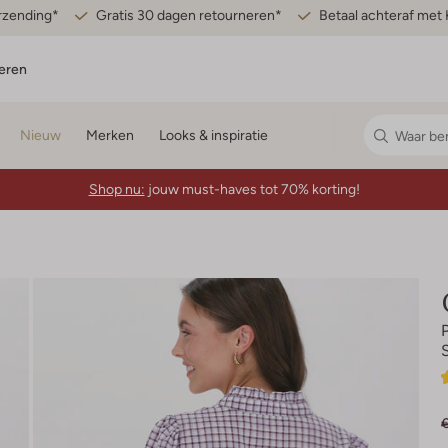
erzending*
Gratis 30 dagen retourneren*
Betaal achteraf met 
eren
Nieuw
Merken
Looks & inspiratie
Shop nu:
jouw must-haves tot 70% korting!