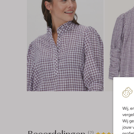
Wij, e
vergel
Wij ge
jouw v
Beoordelingen
(2)
2
4
profie