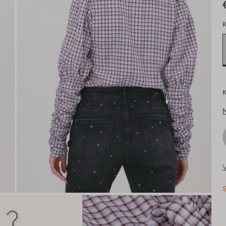
K
K
V
S