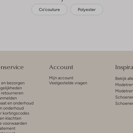
Co'couture
Polyester
enservice
Account
Inspira
Mijn account
Bekijk all
n en bezorgen
Veelgestelde vragen
Modetren
gelijkheden
Modetren
n retourneren
Schoenen
anmelden
aat en onderhoud
Schoenen
en onderhoud
r kortingscodes
en klachten
e voorwaarden
tatement