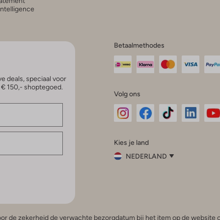
atement
 Intelligence
Betaalmethodes
e deals, speciaal voor
p € 150,- shoptegoed.
Volg ons
Omoda
Omoda
Omoda
Omoda
Om
Kies je land
Instagram
Facebook
TikTok
LinkedI
Yo
NEDERLAND
Kies
je
Sluit
land
Nederland
België
(Nederlands)
 voor de zekerheid de verwachte bezorgdatum bij het item op de website o