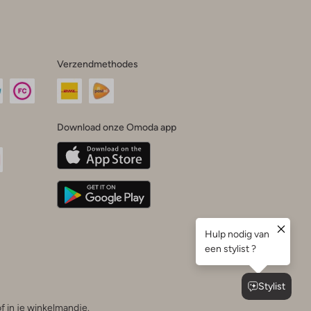
Verzendmethodes
Download onze Omoda app
oda
n
uTube
f in je winkelmandje.