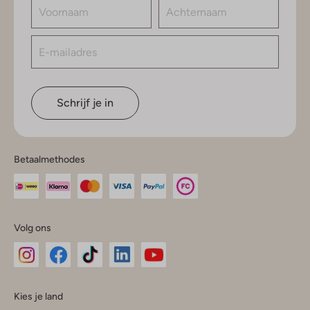
Schrijf je in
Betaalmethodes
Volg ons
Omoda
Omoda
Omoda
Omoda
Omoda
Kies je land
Instagram
Facebook
TikTok
LinkedIn
YouTube