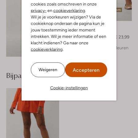
cookies zoals omschreven in onze
Laatste item
privacy-
en
cookieverklaring
.
Wil je je voorkeuren wijzigen? Via de
-60%
cookieknop onderaan de pagina kun je
Notre-V
jouw toestemming ieder moment
Short
intrekken. Wil je meer informatie of een
€ 59,95
€ 23,99
klacht indienen? Ga naar onze
+ meer kleuren
cookieverklaring
.
Ontdek de look
Accepteren
Weigeren
Bijpassende producten
Cookie-instellingen