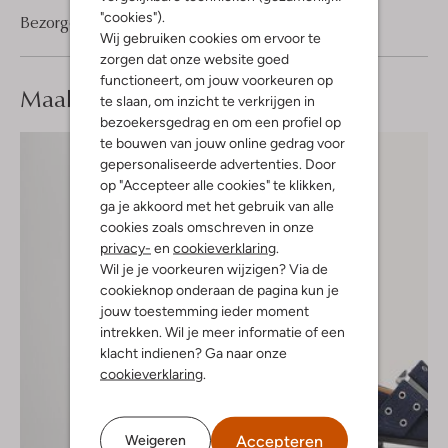
"cookies").
Bezorgen & retourneren
Wij gebruiken cookies om ervoor te
zorgen dat onze website goed
functioneert, om jouw voorkeuren op
Maak je
look compleet
te slaan, om inzicht te verkrijgen in
bezoekersgedrag en om een profiel op
te bouwen van jouw online gedrag voor
gepersonaliseerde advertenties. Door
op "Accepteer alle cookies" te klikken,
ga je akkoord met het gebruik van alle
cookies zoals omschreven in onze
privacy-
en
cookieverklaring
.
Wil je je voorkeuren wijzigen? Via de
cookieknop onderaan de pagina kun je
jouw toestemming ieder moment
intrekken. Wil je meer informatie of een
klacht indienen? Ga naar onze
cookieverklaring
.
Accepteren
Weigeren