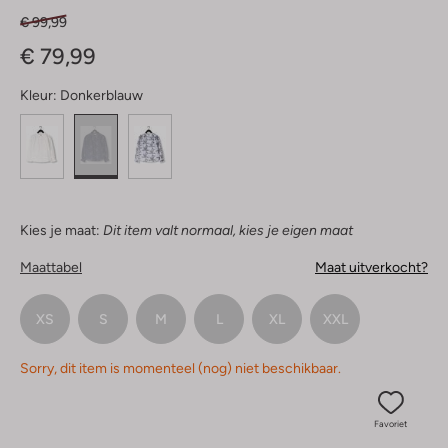
€ 99,99
€ 79,99
Kleur:
Donkerblauw
Kies je maat:
Dit item valt normaal, kies je eigen maat
Maattabel
Maat uitverkocht?
XS
S
M
L
XL
XXL
Sorry, dit item is momenteel (nog) niet beschikbaar.
Favoriet