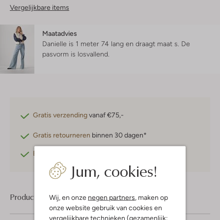
Vergelijkbare items
Maatadvies
Danielle is 1 meter 74 lang en draagt maat s.
De
pasvorm is
losvallend
.
Gratis verzending
vanaf €75,-
Gratis retourneren
binnen 30 dagen*
Betaal achteraf
met Klarna
Jum, cookies!
Product informatie
Wij, en onze
negen partners
, maken op
onze website gebruik van cookies en
vergelijkbare technieken (gezamenlijk: