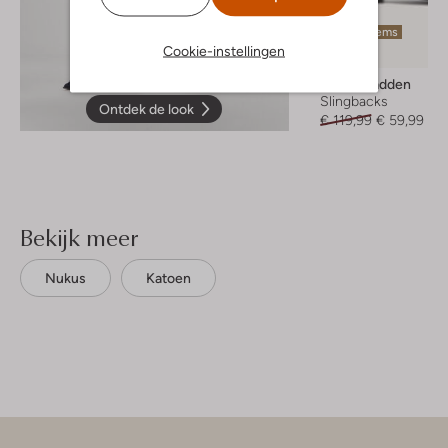
Laatste items
Cookie-instellingen
-50%
Steve Madden
Slingbacks
Ontdek de look
€ 119,99
€ 59,99
Bekijk meer
Nukus
Katoen