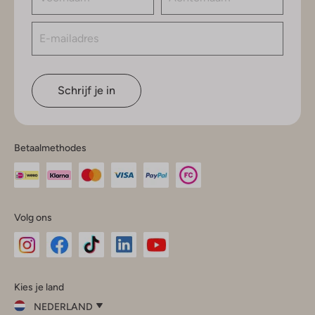
Schrijf je in
Betaalmethodes
Volg ons
Omoda
Omoda
Omoda
Omoda
Omoda
Kies je land
Instagram
Facebook
TikTok
LinkedIn
YouTube
NEDERLAND