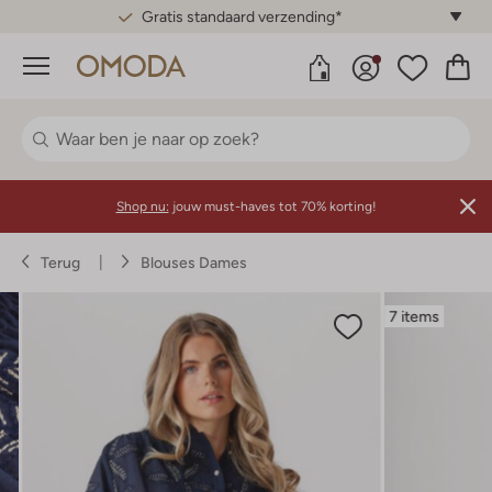
Gratis standaard verzending*
Menu
Shop nu:
jouw must-haves tot 70% korting!
Terug
Blouses Dames
7 items