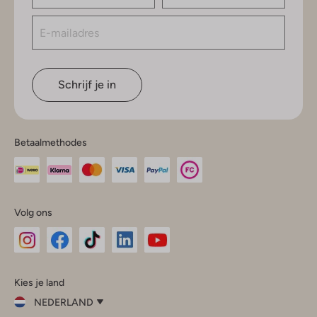
Schrijf je in
Betaalmethodes
Volg ons
Omoda
Omoda
Omoda
Omoda
Omoda
Kies je land
Instagram
Facebook
TikTok
LinkedIn
YouTube
NEDERLAND