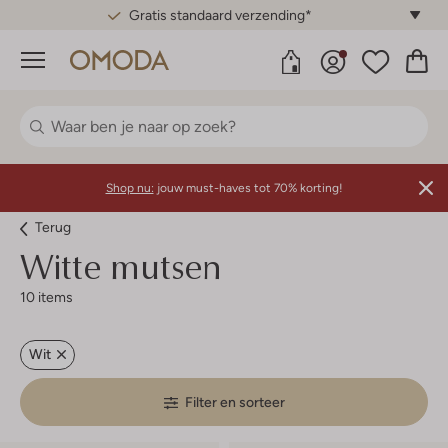
Gratis standaard verzending*
Menu
Shop nu:
jouw must-haves tot 70% korting!
Terug
Witte mutsen
10 items
Wit
Filter en sorteer