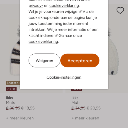
privacy-
en
cookieverklaring
.
Wil je je voorkeuren wijzigen? Via de
cookieknop onderaan de pagina kun je
jouw toestemming ieder moment
intrekken. Wil je meer informatie of een
klacht indienen? Ga naar onze
cookieverklaring
.
Accepteren
Weigeren
Cookie-instellingen
Laatste maten
Laatste maten
-50%
-40%
Ikks
Ikks
Muts
Muts
€ 38,95
€ 18,95
€ 34,95
€ 20,95
+ meer kleuren
+ meer kleuren