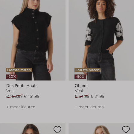
Laatste maten
Laatste maten
-20%
-50%
Des Petits Hauts
Object
Vest
Vest
€ 189,99
€ 151,99
€ 64,99
€ 31,99
+ meer kleuren
+ meer kleuren