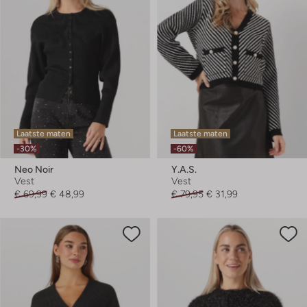
Laatste maten
Laatste maten
-30%
-60%
Neo Noir
Y.a.s.
Vest
Vest
€ 69,99
€ 48,99
€ 79,95
€ 31,99