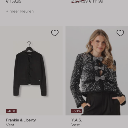
€ 159,99
€ 224,99
€ 111,99
+ meer kleuren
-40%
-50%
Frankie & Liberty
Y.a.s.
Vest
Vest