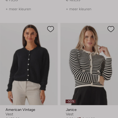
+ meer kleuren
+ meer kleuren
-50%
American Vintage
Janice
Vest
Vest