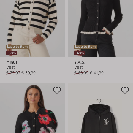
Laatste item
Laatste item
-50%
-40%
Minus
Y.a.s.
Vest
Vest
€ 79,99
€ 39,99
€ 69,99
€ 41,99