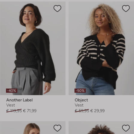
-40%
-50%
Another Label
Object
Vest
Vest
€ 119,95
€ 71,99
€ 59,95
€ 29,99