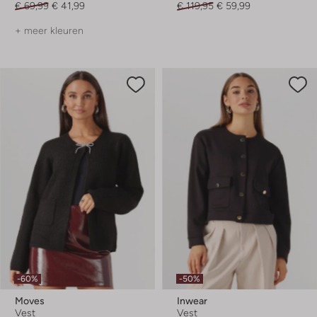
€ 69,99
€ 41,99
€ 119,95
€ 59,99
+ meer kleuren
-60%
-50%
Moves
Inwear
Vest
Vest