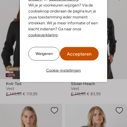
Wil je je voorkeuren wijzigen? Via de
cookieknop onderaan de pagina kun je
jouw toestemming ieder moment
intrekken. Wil je meer informatie of een
klacht indienen? Ga naar onze
cookieverklaring
.
Accepteren
Weigeren
Laatste items
Laatste maten
Cookie-instellingen
-20%
-30%
Knit-Ted
Silvian Heach
Vest
Vest
€ 149,99
€ 119,99
€ 119,99
€ 83,99