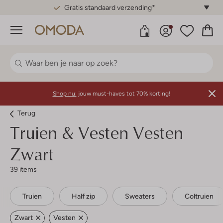
Gratis standaard verzending*
Menu
Shop nu:
jouw must-haves tot 70% korting!
Terug
Truien & Vesten Vesten
Zwart
39 items
Truien
Half zip
Sweaters
Coltruien
Zwart
Vesten