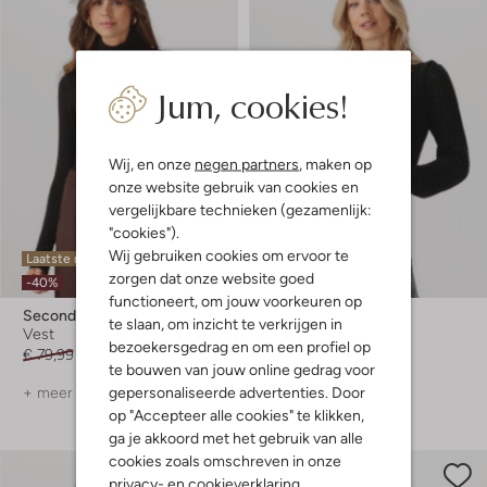
Jum, cookies!
Wij, en onze
negen partners
, maken op
onze website gebruik van cookies en
vergelijkbare technieken (gezamenlijk:
"cookies").
Wij gebruiken cookies om ervoor te
Laatste maten
Laatste items
zorgen dat onze website goed
-40%
-30%
functioneert, om jouw voorkeuren op
Second Female
Fabienne Chapot
te slaan, om inzicht te verkrijgen in
Vest
Vest
bezoekersgedrag en om een profiel op
€ 79,99
€ 47,99
€ 179,99
€ 125,99
te bouwen van jouw online gedrag voor
gepersonaliseerde advertenties. Door
+ meer kleuren
op "Accepteer alle cookies" te klikken,
ga je akkoord met het gebruik van alle
cookies zoals omschreven in onze
privacy-
en
cookieverklaring
.