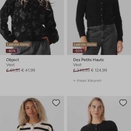
Laatste items
Laatste items
-40%
-50%
Object
Des Petits Hauts
Vest
Vest
€ 69,95
€ 41,99
€ 249,99
€ 124,99
+ meer kleuren