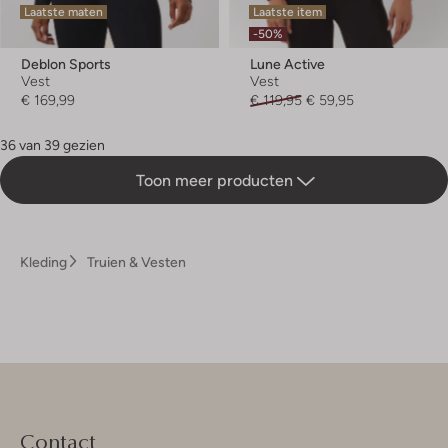
Laatste maten
Laatste item
-50%
Deblon Sports
Lune Active
Vest
Vest
€ 169,99
€ 119,95
€ 59,95
36 van 39 gezien
Toon meer producten
Kleding
Truien & Vesten
Contact