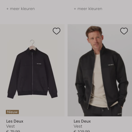
+ meer kleuren
+ meer kleuren
Nieuw
Les Deux
Les Deux
Vest
Vest
€ 79,99
€ 109,99