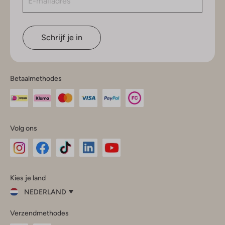
Schrijf je in
Betaalmethodes
Volg ons
Omoda
Omoda
Omoda
Omoda
Omoda
Kies je land
Instagram
Facebook
TikTok
LinkedIn
YouTube
NEDERLAND
Kies
Verzendmethodes
je
Sluit
land