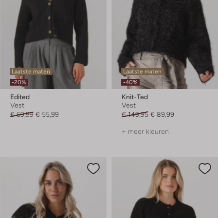
Laatste maten
Laatste maten
-20%
-40%
Edited
Knit-Ted
Vest
Vest
€ 69,99
€ 55,99
€ 149,95
€ 89,99
+ meer kleuren