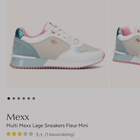
Mexx
Multi Mexx Lage Sneakers Fleur Mini
3
1
3
/5
(1 beoordeling)