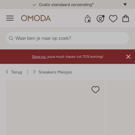
Gratis standaard verzending*
Menu
Shop nu:
jouw must-haves tot 70% korting!
Terug
Sneakers Meisjes