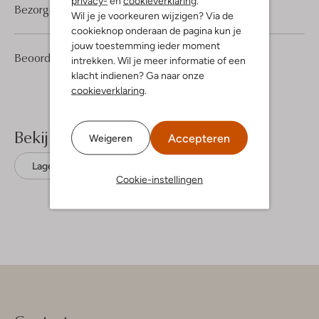
privacy-
en
cookieverklaring
.
Bezorgen & retourneren
Wil je je voorkeuren wijzigen? Via de
cookieknop onderaan de pagina kun je
jouw toestemming ieder moment
1
3
Beoordelingen
(1)
3
intrekken. Wil je meer informatie of een
/5
Sterren
klacht indienen? Ga naar onze
cookieverklaring
.
Bekijk meer
Accepteren
Weigeren
Lage sneakers
Mexx
Textiel
Cookie-instellingen