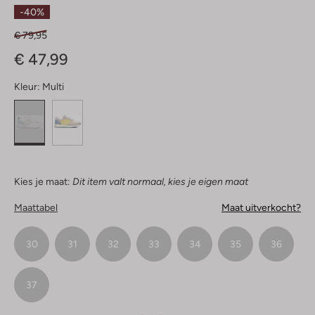
Sterren
-40%
€ 79,95
€ 47,99
Kleur:
Multi
Kies je maat:
Dit item valt normaal, kies je eigen maat
Maattabel
Maat uitverkocht?
30
31
32
33
34
35
36
37