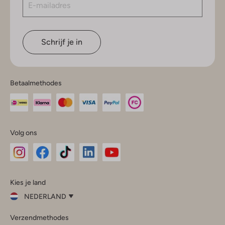
Schrijf je in
Betaalmethodes
Volg ons
Omoda
Omoda
Omoda
Omoda
Omoda
Kies je land
Instagram
Facebook
TikTok
LinkedIn
YouTube
NEDERLAND
Kies
Verzendmethodes
je
Sluit