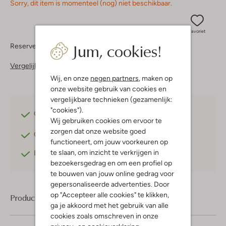
Sorry, dit item is momenteel (nog) niet beschikbaar.
Favoriet
Jum, cookies!
Reserveer direct in een van onze 37 boutiques
Vergelijkbare items
Wij, en onze
negen partners
, maken op
onze website gebruik van cookies en
vergelijkbare technieken (gezamenlijk:
"cookies").
Gratis verzending
vanaf €75,-
Wij gebruiken cookies om ervoor te
zorgen dat onze website goed
Gratis retourneren
binnen 30 dagen*
functioneert, om jouw voorkeuren op
te slaan, om inzicht te verkrijgen in
Betaal achteraf
met Klarna
bezoekersgedrag en om een profiel op
te bouwen van jouw online gedrag voor
gepersonaliseerde advertenties. Door
op "Accepteer alle cookies" te klikken,
Product informatie
ga je akkoord met het gebruik van alle
cookies zoals omschreven in onze