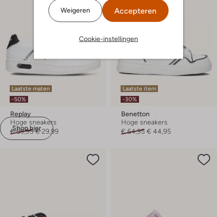
Accepteren
Weigeren
Cookie-instellingen
Laatste maten
Laatste item
-50%
-30%
Replay
Benetton
Hoge sneakers
Hoge sneakers
Shop hier
€ 59,95
€ 29,99
€ 64,95
€ 44,95