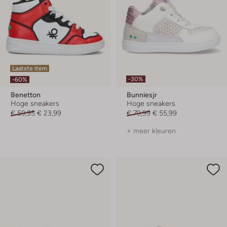
Laatste item
-30%
-60%
Benetton
Bunniesjr
Hoge sneakers
Hoge sneakers
€ 59,95
€ 23,99
€ 79,99
€ 55,99
+ meer kleuren