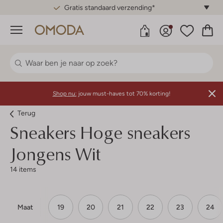
Gratis standaard verzending*
Menu
Shop nu:
jouw must-haves tot 70% korting!
Terug
Sneakers Hoge sneakers
Jongens Wit
14 items
Maat
19
20
21
22
23
24