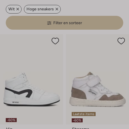
Wit
Hoge sneakers
Filter en sorteer
Laatste items
-60%
-60%
Hip
Shoesme