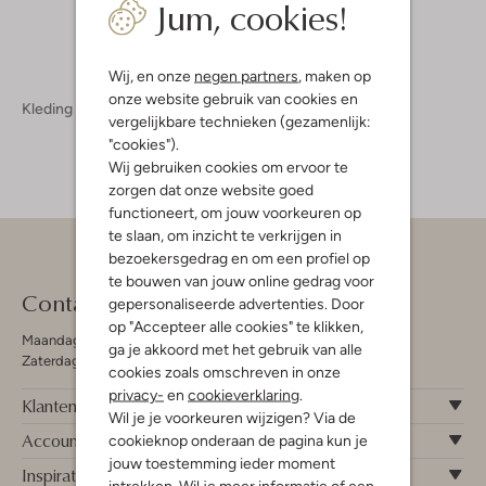
Jum, cookies!
Wij, en onze
negen partners
, maken op
onze website gebruik van cookies en
Kleding
Truien & Vesten
Truien & Vesten Heren
vergelijkbare technieken (gezamenlijk:
"cookies").
Wij gebruiken cookies om ervoor te
zorgen dat onze website goed
functioneert, om jouw voorkeuren op
te slaan, om inzicht te verkrijgen in
bezoekersgedrag en om een profiel op
te bouwen van jouw online gedrag voor
Contact
gepersonaliseerde advertenties. Door
op "Accepteer alle cookies" te klikken,
Maandag - Vrijdag 09:00 - 19:00 uur
ga je akkoord met het gebruik van alle
Zaterdag 09:00 - 17:00 uur
cookies zoals omschreven in onze
privacy-
en
cookieverklaring
.
Klantenservice
Wil je je voorkeuren wijzigen? Via de
Account
cookieknop onderaan de pagina kun je
jouw toestemming ieder moment
Inspiratie
intrekken. Wil je meer informatie of een