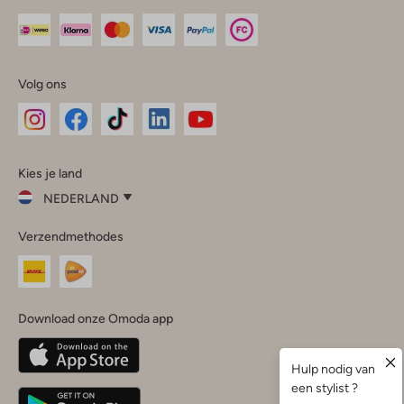
Volg ons
Omoda
Omoda
Omoda
Omoda
Omoda
Kies je land
Instagram
Facebook
TikTok
LinkedIn
YouTube
NEDERLAND
Kies
Verzendmethodes
je
Sluit
land
Nederland
België
(Nederlands)
Download onze Omoda app
Belgique
(Français)
Deutschland