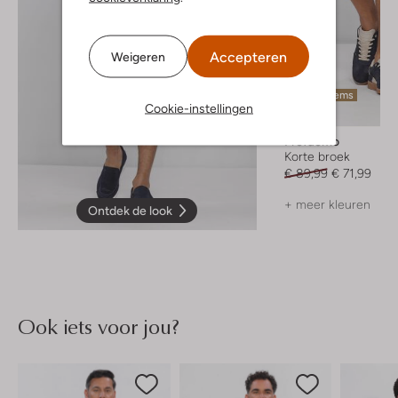
Accepteren
Weigeren
Laatste items
Cookie-instellingen
-20%
Profuomo
Korte broek
€ 89,99
€ 71,99
+ meer kleuren
Ontdek de look
Ook iets voor jou?