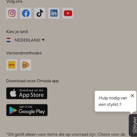
Volg ons
Omoda
Omoda
Omoda
Omoda
Omoda
Kies je land
Instagram
Facebook
TikTok
LinkedIn
YouTube
NEDERLAND
Kies
Verzendmethodes
je
Sluit
land
Nederland
België
(Nederlands)
Download onze Omoda app
Belgique
(Français)
Deutschland
*Dit geldt alleen voor items die op voorraad zijn. Check voor de