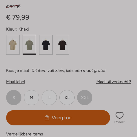
€ 99,99
€ 79,99
Kleur:
Khaki
Kies je maat:
Dit item valt klein, kies een maat groter
Maattabel
Maat uitverkocht?
S
M
L
XL
XXL
Voeg toe
Favoriet
Vergelijkbare items