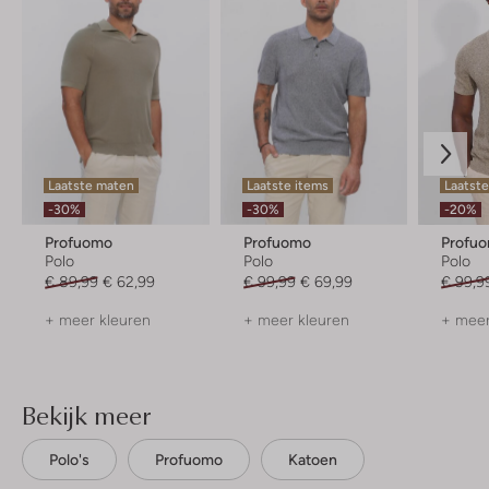
Laatste maten
Laatste items
Laatste
-30%
-30%
-20%
Profuomo
Profuomo
Profu
Polo
Polo
Polo
€ 89,99
€ 62,99
€ 99,99
€ 69,99
€ 99,9
+ meer kleuren
+ meer kleuren
+ meer
Bekijk meer
Polo's
Profuomo
Katoen