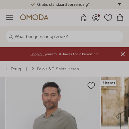
Gratis standaard verzending*
Menu
Shop nu:
jouw must-haves tot 70% korting!
Terug
Polo's & T-Shirts Heren
3 items