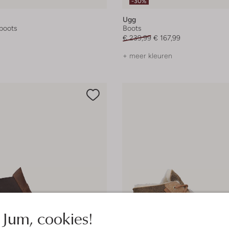
-30%
Ugg
boots
Boots
€ 239,99
€ 167,99
+ meer kleuren
Jum, cookies!