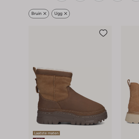
Bruin
Ugg
Laatste maten