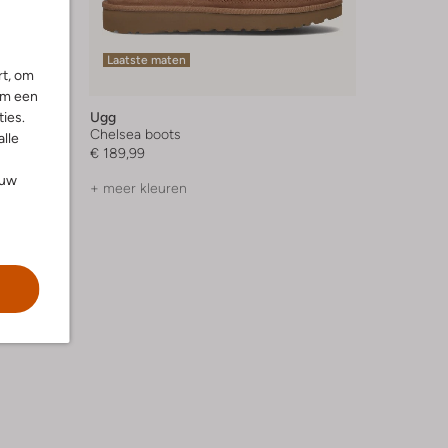
Laatste maten
rt, om
om een
ies.
Ugg
Chelsea boots
alle
€ 189,99
ouw
+ meer kleuren