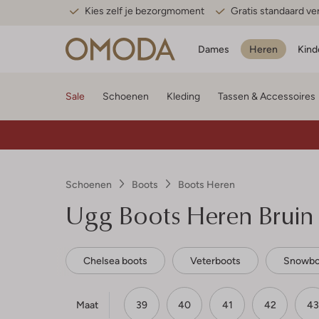
Kies zelf je bezorgmoment
Gratis standaard v
Dames
Heren
Kind
Sale
Schoenen
Kleding
Tassen & Accessoires
Schoenen
Boots
Boots Heren
Ugg
Boots Heren Bruin
Chelsea boots
Veterboots
Snowbo
Maat
39
40
41
42
43