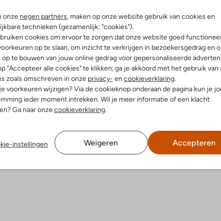
n onze
negen partners
, maken op onze website gebruik van cookies en
ijkbare technieken (gezamenlijk: "cookies").
 item
Laatste maten
bruiken cookies om ervoor te zorgen dat onze website goed functionee
-30%
oorkeuren op te slaan, om inzicht te verkrijgen in bezoekersgedrag en 
l op te bouwen van jouw online gedrag voor gepersonaliseerde advertent
Ugg
boots
Veterboots
p "Accepteer alle cookies" te klikken, ga je akkoord met het gebruik van 
€ 118,99
€ 249,95
€ 174,99
es zoals omschreven in onze
privacy-
en
cookieverklaring
.
 je voorkeuren wijzigen? Via de cookieknop onderaan de pagina kun je j
mming ieder moment intrekken. Wil je meer informatie of een klacht
nen? Ga naar onze
cookieverklaring
.
Weigeren
Accepteren
kie-instellingen