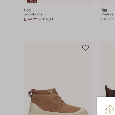
-50%
Ugg
Ugg
Snowboots
Chelsea 
€ 229,99
€ 114,99
€ 189,99