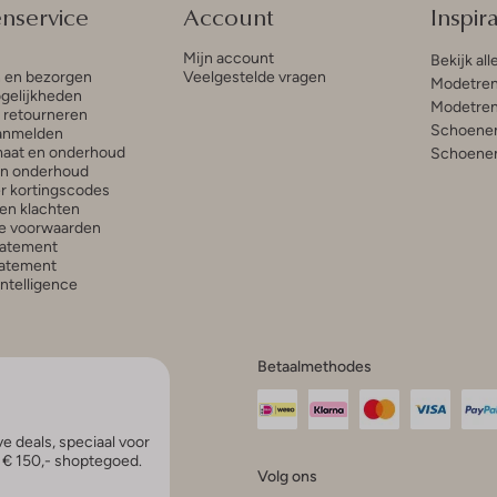
enservice
Account
Inspira
Mijn account
Bekijk all
n en bezorgen
Veelgestelde vragen
Modetren
gelijkheden
Modetren
n retourneren
Schoenen
anmelden
aat en onderhoud
Schoenen
en onderhoud
r kortingscodes
en klachten
e voorwaarden
tatement
atement
 Intelligence
Betaalmethodes
e deals, speciaal voor
p € 150,- shoptegoed.
Volg ons