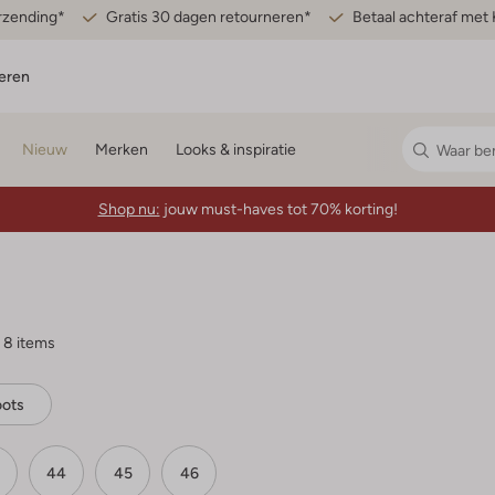
erzending*
Gratis 30 dagen retourneren*
Betaal achteraf met 
eren
Nieuw
Merken
Looks & inspiratie
Shop nu:
jouw must-haves tot 70% korting!
8 items
ots
44
45
46